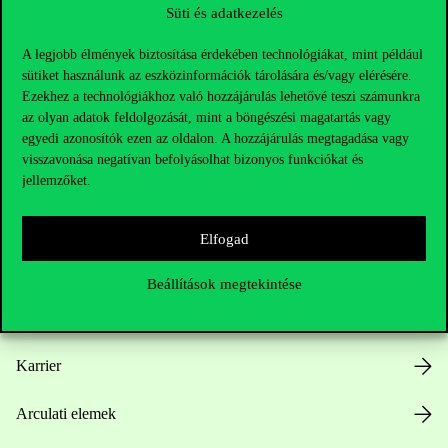
Süti és adatkezelés
A legjobb élmények biztosítása érdekében technológiákat, mint például
sütiket használunk az eszközinformációk tárolására és/vagy elérésére.
Ezekhez a technológiákhoz való hozzájárulás lehetővé teszi számunkra
az olyan adatok feldolgozását, mint a böngészési magatartás vagy
Hasznos linkek
egyedi azonosítók ezen az oldalon. A hozzájárulás megtagadása vagy
visszavonása negatívan befolyásolhat bizonyos funkciókat és
jellemzőket.
Nyitvatartás
Elfogad
Házirend
Beállítások megtekintése
Közérdekű adatok
Karrier
Arculati elemek