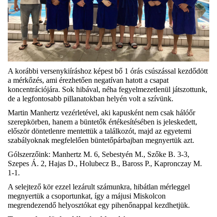
A korábbi versenykiíráshoz képest bő 1 órás csúszással kezdődött
a mérkőzés, ami érezhetően negatívan hatott a csapat
koncentrációjára. Sok hibával, néha fegyelmezetlenül játszottunk,
de a legfontosabb pillanatokban helyén volt a szívünk.
Martin Manhertz vezérletével, aki kapusként nem csak hálóőr
szerepkörben, hanem a büntetők értékesítésében is jeleskedett,
először döntetlenre mentettük a találkozót, majd az egyetemi
szabályoknak megfelelően büntetőpárbajban megnyertük azt.
Gólszerzőink: Manhertz M. 6, Sebestyén M., Szőke B. 3-3,
Szepes Á. 2, Hajas D., Holubecz B., Baross P., Kapronczay M.
1-1.
A selejtező kör ezzel lezárult számunkra, hibátlan mérleggel
megnyertük a csoportunkat, így a májusi Miskolcon
megrendezendő helyosztókat egy pihenőnappal kezdhetjük.