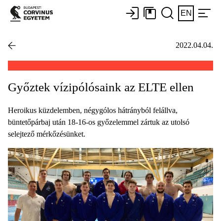
EN
2022.04.04.
Győztek vízipólósaink az ELTE ellen
Heroikus küzdelemben, négygólos hátrányból felállva,
büntetőpárbaj után 18-16-os győzelemmel zártuk az utolsó
selejtező mérkőzésünket.