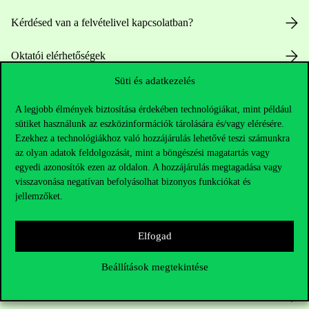
Kérdésed van a felvételivel kapcsolatban?
Oktatói elérhetőségek
Süti és adatkezelés
HUB jelenlegi hallgatóinknak
A legjobb élmények biztosítása érdekében technológiákat, mint például
Sajtó:
press@uni-corvinus.hu
sütiket használunk az eszközinformációk tárolására és/vagy elérésére.
Ezekhez a technológiákhoz való hozzájárulás lehetővé teszi számunkra
az olyan adatok feldolgozását, mint a böngészési magatartás vagy
egyedi azonosítók ezen az oldalon. A hozzájárulás megtagadása vagy
visszavonása negatívan befolyásolhat bizonyos funkciókat és
jellemzőket.
Hasznos linkek
Elfogad
Beállítások megtekintése
Nyitvatartás