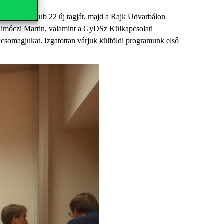
iplomacy Club 22 új tagját, majd a Rajk Udvarbálon
, Rimóczi Martin, valamint a GyDSz Külkapcsolati
kcsomagjukat. Izgatottan várjuk külföldi programunk első