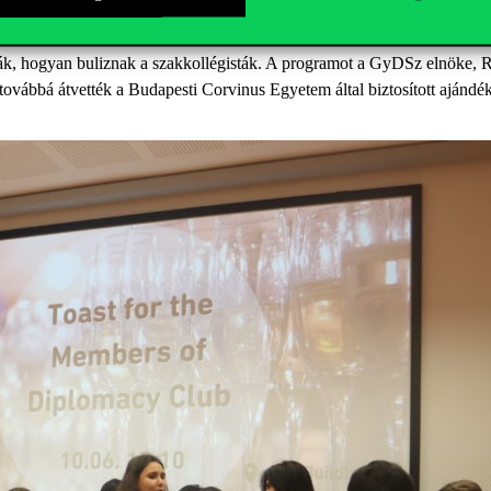
omacy Club. Ennek alkalmából egy formális fogadáson köszöntöttük a D
lhatták, hogyan buliznak a szakkollégisták. A programot a GyDSz elnöke
továbbá átvették a Budapesti Corvinus Egyetem által biztosított ajándé