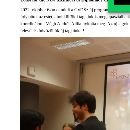
2022. október 6-án elindult a GyDSz új programja: a Dipl
folytattuk az estét, ahol külföldi tagjaink is megtapaszta
koordinátora, Végh András Attila nyitotta meg. Az új tagok 
félévét és üdvözöljük új tagjainkat!