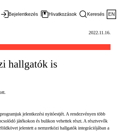
Bejelentkezés
Hivatkozások
Keresés
EN
2022.11.16.
 hallgatók is
tt.
rogramjuk jelentkezési nyitóestjét. A rendezvényen több
pcsolódó játékokon és bulikon vehettek részt. A résztvevők
földkövet jelentett a nemzetközi hallgatók integrációjában a