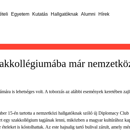
ételi
Egyetem
Kutatás
Hallgatóknak
Alumni
Hírek
akkollégiumába már nemzetközi
mára is lehetséges volt. A toborzás az alábbi események keretében zajlo
 15-én tartotta a nemzetközi hallgatóknak szóló új Diplomacy Club p
ehet egy szakkollégium tagjának lenni, miközben a magyar kultúrához ka
eleket is kóstolhattak. Az este hajnalig tartó bulival zárult, amely mér