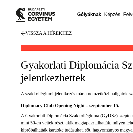
Gólyáknak
Képzés
Felv
VISSZA A HÍREKHEZ
Gyakorlati Diplomácia Sz
jelentkezhettek
A szakkollégiumi jelentkezés már a nemzetközi hallgatók szá
Diplomacy Club Opening Night – szeptember 15.
A Gyakorlati Diplomácia Szakkollégiuma (GyDSz) szeptember
mint 50-en vettek részt, akik megtapasztalhatták, milyen l
kipróbálhatták karaoke tudásukat, sőt, hagyományos magyar ét