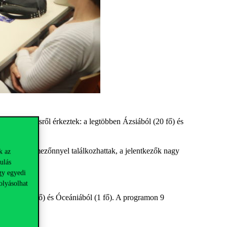
, 5 kontinensről érkeztek: a legtöbben Ázsiából (20 fő) és
iztetők erős mezőnnyel találkozhattak, a jelentkezők nagy
k az
ulás
gy egyedi
olyásolhat
frikából (2 fő) és Óceániából (1 fő). A programon 9