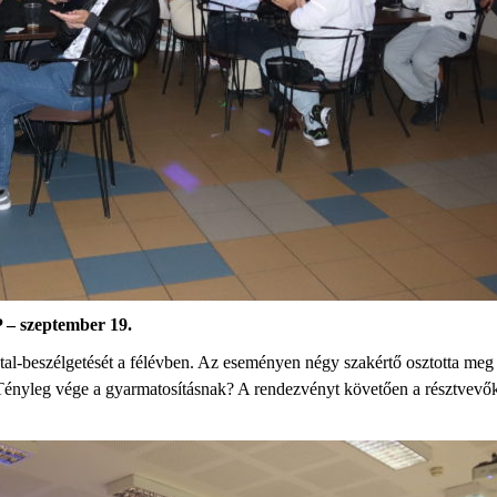
 – szeptember 19.
l-beszélgetését a félévben. Az eseményen négy szakértő osztotta meg i
 Tényleg vége a gyarmatosításnak? A rendezvényt követően a résztvevőkn