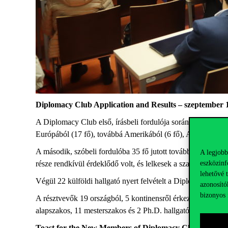
Diplomacy Club Application and Results – szeptember 
A Diplomacy Club első, írásbeli fordulója során 48 jelentkez
Európából (17 fő), továbbá Amerikából (6 fő), Afrikából (4 
A második, szóbeli fordulóba 35 fő jutott tovább. Az interj
A legjobb
eszközinf
része rendkívül érdeklődő volt, és lelkesek a szakmai lehetős
lehetővé 
Végül 22 külföldi hallgató nyert felvételt a Diplomacy Club
azonosító
bizonyos 
A résztvevők 19 országból, 5 kontinensről érkeznek: a legtö
alapszakos, 11 mesterszakos és 2 Ph.D. hallgató vesz részt.
Toast for the New Members of Diplomacy Club – októbe