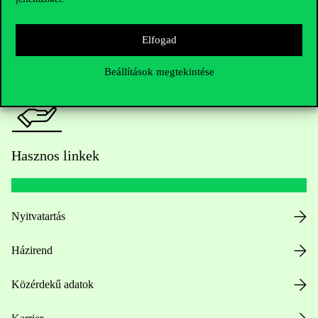
HUB jelenlegi hallgatóinknak
Sajtó:
press@uni-corvinus.hu
Elfogad
Beállítások megtekintése
Hasznos linkek
Nyitvatartás
Házirend
Közérdekű adatok