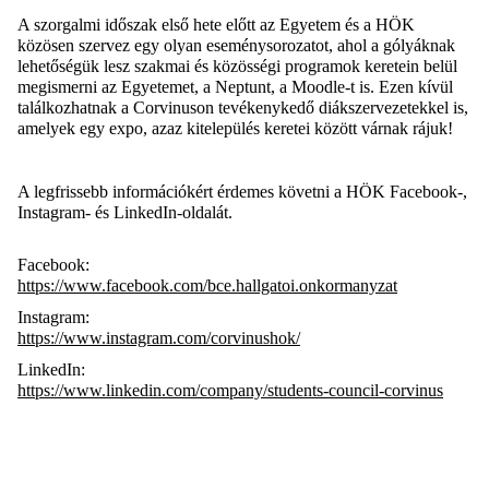
A szorgalmi időszak első hete előtt az Egyetem és a HÖK
közösen szervez egy olyan eseménysorozatot, ahol a gólyáknak
lehetőségük lesz szakmai és közösségi programok keretein belül
megismerni az Egyetemet, a Neptunt, a Moodle-t is. Ezen kívül
találkozhatnak a Corvinuson tevékenykedő diákszervezetekkel is,
amelyek egy expo, azaz kitelepülés keretei között várnak rájuk!
A legfrissebb információkért érdemes követni a HÖK Facebook-,
Instagram- és LinkedIn-oldalát.
Facebook:
https://www.facebook.com/bce.hallgatoi.onkormanyzat
Instagram:
https://www.instagram.com/corvinushok/
LinkedIn:
https://www.linkedin.com/company/students-council-corvinus