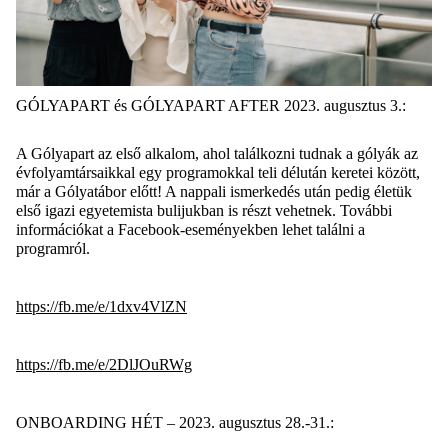
GÓLYAPART és GÓLYAPART AFTER 2023. augusztus 3.:
A Gólyapart az első alkalom, ahol találkozni tudnak a gólyák az
évfolyamtársaikkal egy programokkal teli délután keretei között,
már a Gólyatábor előtt! A nappali ismerkedés után pedig életük
első igazi egyetemista bulijukban is részt vehetnek. További
információkat a Facebook-eseményekben lehet találni a
programról.
https://fb.me/e/1dxv4VlZN
https://fb.me/e/2DlJOuRWg
ONBOARDING HÉT – 2023. augusztus 28.-31.: