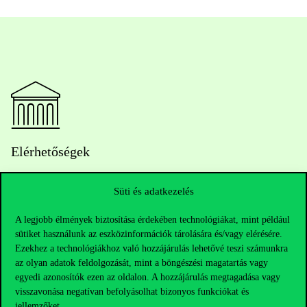
Elérhetőségek
Süti és adatkezelés
Telefonszám:
+36 1 482 5000
A legjobb élmények biztosítása érdekében technológiákat, mint például
sütiket használunk az eszközinformációk tárolására és/vagy elérésére.
Kérdésed van a felvételivel kapcsolatban?
Ezekhez a technológiákhoz való hozzájárulás lehetővé teszi számunkra
az olyan adatok feldolgozását, mint a böngészési magatartás vagy
Oktatói elérhetőségek
egyedi azonosítók ezen az oldalon. A hozzájárulás megtagadása vagy
visszavonása negatívan befolyásolhat bizonyos funkciókat és
jellemzőket.