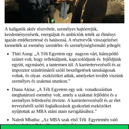
A hallgatók aktív
részvétele, személyes hajtóerejük,
kezdeményezéseik, energiájuk és ambícióik
tették az élményt
igazán emlékezetessé és hatásossá. A résztvevők
visszajelzései
kiemelték az esemény szemlélet- és személyiségformáló jellegét:
Thiri Aung: „
A
Téli Egyetem egy
nagyon várt, hiánypótló
szünet volt, hogy reflektáljunk, kapcsolódjunk és
fejlődjünk
együtt, egymásért, a tantermen túl. A karriertervezésről és az
imposztor szindrómáról szóló beszélgetések tanulságosak
voltak, és olyan
eszközöket adtak, amelyeket tovább viszünk
személyes és szakmai
utunkon.”
Diana Akisa: „A Téli Egyetem egy sok
vonatkozásban
meghatározó esemény volt, amely a szakmai fejlődést és a
személyes felfedezést ötvözte. A karriertervezésről és az élet
tervezéséről szóló foglalkozások
gyakorlati eszközöket
nyújtottak az MBA
utáni utam navigálásához.”
Naledi Mbatha: „Az MBA szak első Téli
Egyetemén való
részvétel intellektuálisan ösztönző és személyes