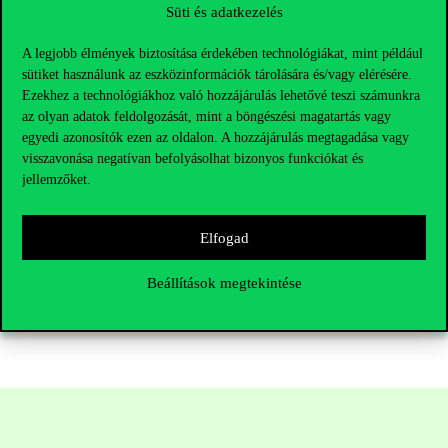
vonatkozásokban is alapvető élmény volt. Olyan témákkal
Süti és adatkezelés
foglalkozni, mint
a karriertervezés, az európai kulturális
értékek és az imposztor szindróma
egy nyugodt, festői
A legjobb élmények biztosítása érdekében technológiákat, mint például
környezetben mély reflexióra és hiteles párbeszédre
adott
sütiket használunk az eszközinformációk tárolására és/vagy elérésére.
nekünk lehetőséget.”
Ezekhez a technológiákhoz való hozzájárulás lehetővé teszi számunkra
Eduardo Reyes: „Egy MBA nem csak
arról szól, amit a
az olyan adatok feldolgozását, mint a böngészési magatartás vagy
tanteremben tanulsz
,
hanem arról is, hogy tanulsz a
társaidtól
egyedi azonosítók ezen az oldalon. A hozzájárulás megtagadása vagy
és az ő tapasztalataikból. A téli tábor lehetővé tette, hogy
visszavonása negatívan befolyásolhat bizonyos funkciókat és
kapcsolódjunk egymáshoz és valóban meghallgassuk egymás
jellemzőket.
történeteit.”
A Téli Egyetem
során szerzett meglátások, a magukkal ragadó
tevékenységek és közös élmények
utat nyitottak a jövőbeli tervek
Elfogad
és egy bátrabb, vágyott jövő felé a hallgatók
számára. Várjuk a
hasonlóan gazdagító élményeket a jövőben.
Beállítások megtekintése