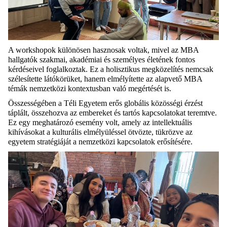
A workshopok
különösen hasznosak voltak, mivel az MBA
hallgatók szakmai, akadémiai és
személyes életének fontos
kérdéseivel foglalkoztak. Ez a holisztikus
megközelítés nemcsak
szélesítette látókörüket, hanem elmélyítette az alapvető
MBA
témák nemzetközi kontextusban való megértését is.
Összességében a
Téli Egyetem erős globális közösségi érzést
táplált, összehozva az embereket és
tartós kapcsolatokat teremtve.
Ez egy meghatározó esemény volt, amely az
intellektuális
kihívásokat a kulturális elmélyüléssel ötvözte, tükrözve az
egyetem stratégiáját a nemzetközi kapcsolatok erősítésére.