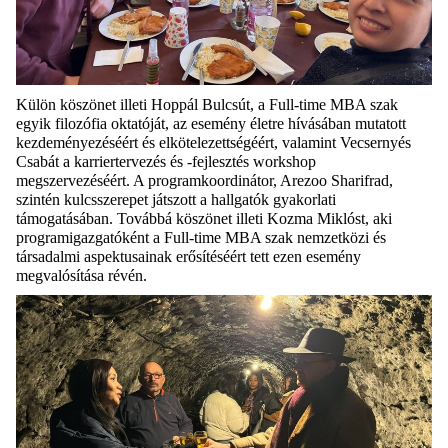
Külön köszönet
illeti Hoppál Bulcsút, a Full-time MBA szak
egyik filozófia
oktatóját, az
esemény életre hívásában mutatott
kezdeményezéséért és elkötelezettségéért,
valamint Vecsernyés
Csabát a karriertervezés és -fejlesztés workshop
megszervezéséért. A programkoordinátor, Arezoo Sharifrad,
szintén kulcsszerepet
játszott a hallgatók gyakorlati
támogatásában. Továbbá köszönet illeti Kozma
Miklóst, aki
programigazgatóként a Full-time MBA szak nemzetközi és
társadalmi
aspektusainak erősítéséért tett ezen esemény
megvalósítása révén.