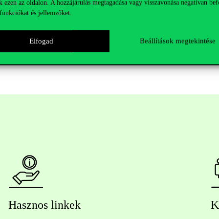
gatóink nemcsak az épületekben található büfék termékei között váloga
k ezen az oldalon. A hozzájárulás megtagadása vagy visszavonása negatívan bef
funkciókat és jellemzőket.
5000 forint felett vásárol egyetemi logóval ellátott terméket Campus 
Elfogad
Beállítások megtekintése
a között tart nyitva.
Hasznos linkek
K