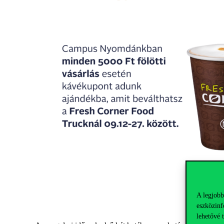
A legjobb
eszközinf
lehetővé 