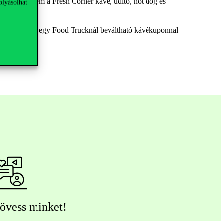
thatnak, hanem a Fresh Corner kávé, üdítő, hot dog és
olyásolhat
Nyomdában, azt egy Food Trucknál beváltható kávékuponnal
övess minket!