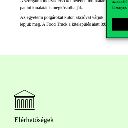
A szorgalmi időszak első két hetében munkatársaink és hall
azonosító
panini kínálatát is megkóstolhatják.
bizonyos 
Az egyetemi polgárokat külön akcióval várjuk, hiszen aki 
lepjük meg. A Food Truck a kitelepülés alatt 8:00 és 18:00 ór
Elérhetőségek