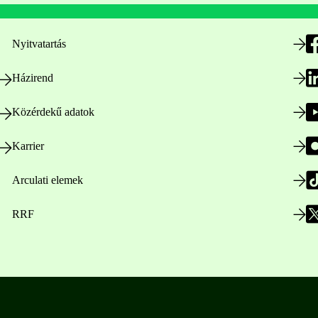
Nyitvatartás
Házirend
Közérdekű adatok
Karrier
Arculati elemek
RRF