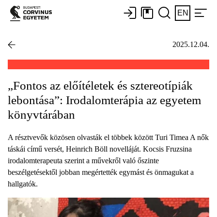
EN
2025.12.04.
„Fontos az előítéletek és sztereotípiák
lebontása”: Irodalomterápia az egyetem
könyvtárában
A résztvevők közösen olvasták el többek között Turi Timea A nők
táskái című versét, Heinrich Böll novelláját. Kocsis Fruzsina
irodalomterapeuta szerint a művekről való őszinte
beszélgetésektől jobban megértették egymást és önmagukat a
hallgatók.