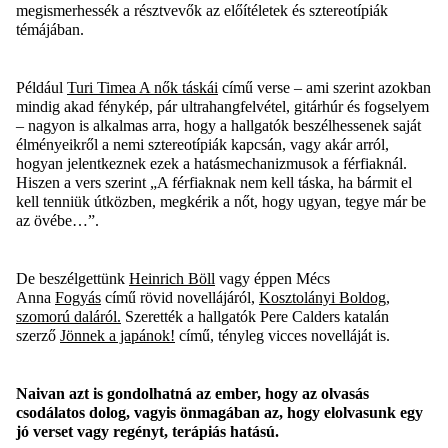
megismerhessék a résztvevők az előítéletek és sztereotípiák
témájában.
Például
Turi Timea A nők táskái
című verse – ami
szerint azok
b
a
n
mindig akad fénykép, pár ultrahangfelvétel, gitárhúr és fogselyem
–
nagyon is alkalmas arra, hogy a hallgatók beszélhessenek saját
élményeikről a nemi sztereotípiák kapcsán, vagy akár arról,
hogyan jelentkeznek ezek a hatásmechanizmusok a férfiaknál.
Hiszen a vers szerint „A férfiaknak nem kell táska, ha bármit el
kell tenniük útközben, megkérik a nőt, hogy ugyan, tegye már be
az övébe…”
.
De beszélgettünk
Heinrich Böll
vagy éppen Mécs
Anna
Fogyás
című
rövid novellájáról,
Kosztolányi Boldog,
szomorú daláról.
Szerették a hallgatók Pere
Calders
katalán
szerző
Jönnek a japánok!
című, tényleg vicces novelláját is.
Naivan azt is gondolhatná az ember, hogy az olvasás
csodálatos dolog, vagyis
önmagában az, hogy elolvasunk egy
jó verset vagy regényt, terápiás hatású.