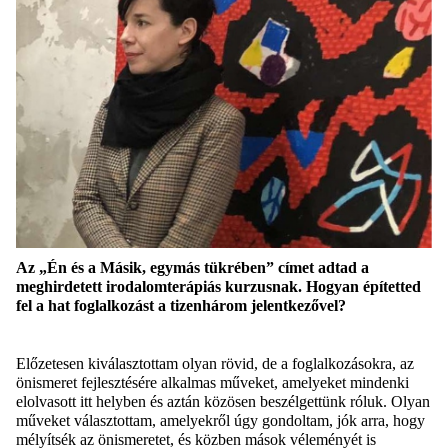
Az „Én és a Másik, egymás tükrében” címet adtad a
meghirdetett irodalomterápiás kurzusnak. Hogyan
építetted
fel
a hat foglalkozás
t a tizenhárom jelentkezővel
?
Előzetesen kiválasztottam olyan rövid, de a foglalkozásokra, az
önismeret fejlesztésére alkalmas műveket, amelyeket mindenki
elolvasott itt helyben és aztán közösen beszélgettünk róluk. Olyan
műveket választottam, amelyekről úgy gondoltam, jók arra, hogy
mélyítsék az önismeretet
,
és közben mások véleményét is