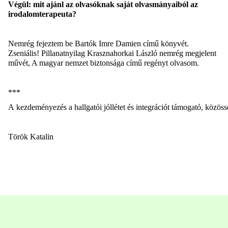
Végül: mit ajánl az olvasóknak saját olvasmányaiból az
irodalomterapeuta?
Nemrég fejeztem be Bartók Imre
Damien
című könyvét.
Zseniális! Pillanatnyilag
Krasznahorkai László nemrég megjelent
művét, A magyar nemzet biztonsága című
regényt olvasom.
***
A
kezdeményezés
a
hallgatói
jóllétet
és
integrációt
támogató
,
közöss
Török Katalin