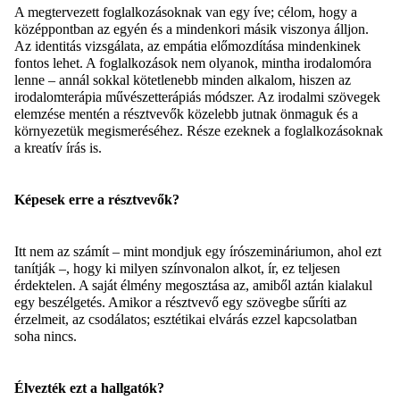
A megtervezett foglalkozásoknak van egy íve
;
célom, hogy a
középpontban az egyén és a mindenkori másik viszonya álljon.
Az identitás vizsgálata, az empátia előmozdítása mindenkinek
fontos lehet. A foglalkozások nem olyanok, mintha irodalomóra
lenne
–
annál sokkal kötetlenebb minden alkalom, hiszen az
irodalomterápia művészetterápiás módszer. Az irodalmi szövegek
elemzése mentén a résztvevők közelebb jutnak önmaguk
és a
környezetük megismeréséhez. Része ezeknek a foglalkozásoknak
a
kreatív írás
is.
Képesek erre a résztvevők?
Itt nem az számít
–
mint mondjuk egy írószemináriumon, ahol ezt
tanítják
–
, hogy ki
milyen színvonalon alkot, ír, ez teljesen
érdektelen. A saját élmény megosztása az, amiből aztán kialakul
egy beszélgetés. Amikor a résztvevő egy szövegbe sűríti az
érzelmeit, az csodálatos
;
esztétikai elvárás ezzel kapcsolatban
soha nincs.
Élvezték ezt a hallgatók?