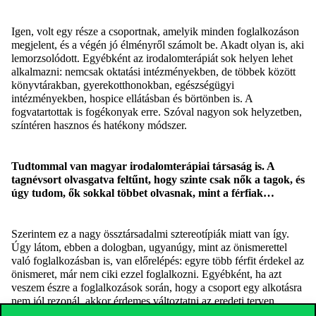
Igen, volt egy része a csoportnak, amelyik minden foglalkozáson
megjelent
,
és a végén jó élményről számolt be. Akadt olyan is, aki
lemorzsolódott. Egyébként az irodalomterápiát sok helyen lehet
alkalmazni: nemcsak oktatási intézményekben, de többek között
könyvtárakban, gyerekotthonokban, egészségügyi
intézményekben, hospice ellátásban és börtönben is. A
fogvatartottak is fogékonyak erre. Szóval nagyon sok helyzetben,
színtéren hasznos és hatékony módszer.
Tudtommal van magyar irodalomterápiai társaság is. A
tagnévsort olvasgatva feltűnt, hogy szinte csak nők a tagok, és
úgy tudom, ők sokkal többet olvasnak, mint a férfiak…
Szerintem ez a nagy össztársadalmi sztereotípiák miatt van így.
Úgy látom, ebben a
dologban, ugyanúgy, mint az önismerettel
való foglalkozásban is, van előrelépés: egyre több férfit érdekel az
önismeret, már nem ciki e
zz
el foglalkozni. Egyébként, ha azt
veszem
észre
a foglalkozások során, hogy a csoport egy alkotásra
nem jól rezonál, akkor érdemes változtatni az eredeti terven,
másik szöveggel foglalkozni
. A
csoport igényeihez kell igazítani a