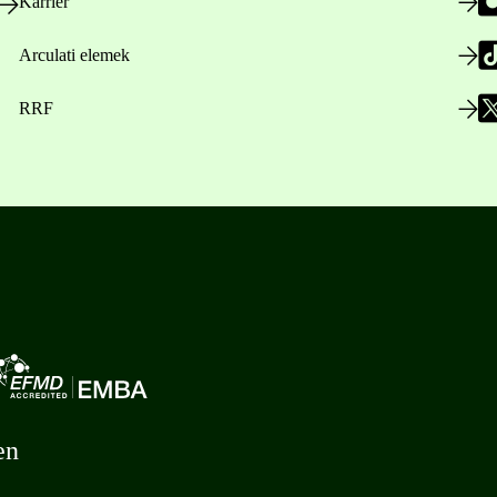
Karrier
Arculati elemek
RRF
en