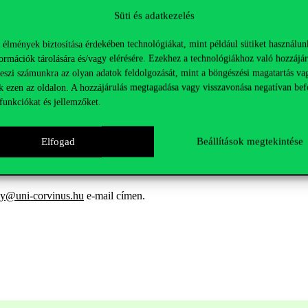
Süti és adatkezelés
 élmények biztosítása érdekében technológiákat, mint például sütiket használun
borítékba
n
, majd lezárják
azt
és
a zárás
mentén
aláírják
,
így
biztosítva e
ormációk tárolására és/vagy elérésére. Ezekhez a technológiákhoz való hozzájár
akinek a nevét az oktató a táblára felírja.
A hallgatói visszajelzések alap
teszi számunkra az olyan adatok feldolgozását, mint a böngészési magatartás va
k ezen az oldalon. A hozzájárulás megtagadása vagy visszavonása negatívan bef
funkciókat és jellemzőket.
ak a szakok és kurzusok fejlesztésében, valamint a
kimeneti követelmény
Elfogad
Beállítások megtekintése
hallgatóközpontúbbak
legyenek.
y@uni-corvinus.hu
e-mail címen.