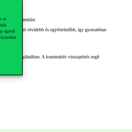
k az
zzel az anonimitást.
ulás
ján az új verzió rövidebb és egyértelműbb, így gyorsabban
gy egyedi
olyásolhat
ek felülvizsgálatában
. A konstruktív visszajelzés segít