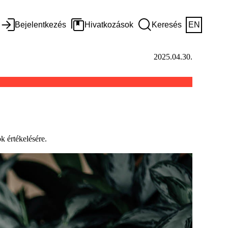
Bejelentkezés
Hivatkozások
Keresés
EN
2025.04.30.
k értékelésére.