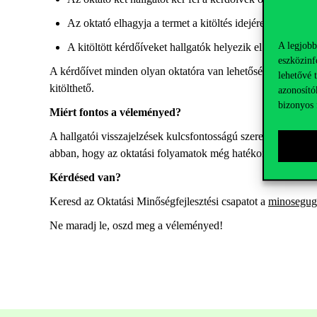
Az oktató elhagyja a termet a kitöltés idejére.
A legjobb
A
kitöltött kérdőíveket
hallgatók helyezik el
a
megadott
eszközinf
A kérdőívet minden olyan oktatór
a van lehetőség
ki
tölteni, 
lehetővé 
kitölthető.
azonosító
bizonyos 
Miért fontos a véleményed?
A hallgatói visszajelzések kulcsfontosságú szerepet játszan
abban, hogy az oktatási folyamatok még hatékonyabbak és
Kérdésed van?
Keresd az
Oktatás
i
Minőségfejlesztési csapatot
a
minosegug
Ne maradj le, oszd meg a véleményed!