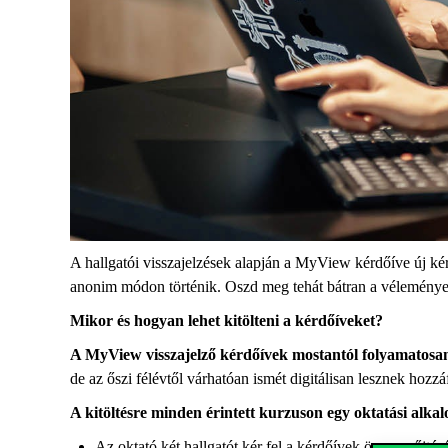
A hallgatói visszajelzések alapján a
MyView
kérdőíve
új ké
anonim módon
történik.
Os
zd meg
tehát
bátran a véleménye
Mikor és hogyan lehet kitölteni a kérdőíveket?
A
MyView
visszajelző
kérdőívek
mostantól folyamatosa
de az őszi félévtől
várhatóan
ismét digitálisan lesznek hozzá
A kitöltésre minden érintett kurzuson egy oktatási alkalo
Az oktató két hallgatót kér fel a kérdőívek összegyűjtésé