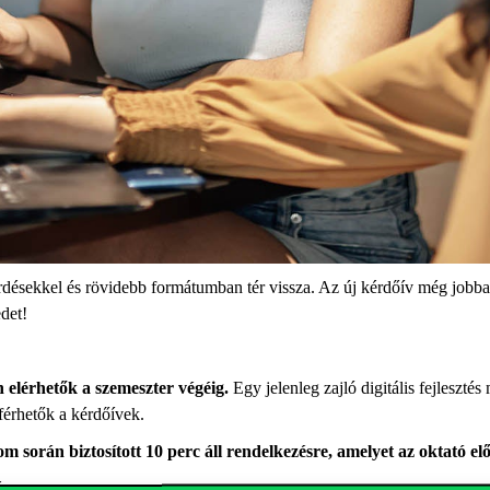
rdésekkel
és
rövidebb formátumban
tér vissza. Az új kérdőív mé
g jobb
det!
n
elérhetők
a szemeszter végéig
.
Egy jelenleg zajló digitális fejlesztés
férhetők a kérdőívek.
m során biztosított 10 perc áll rendelkezésre, amelyet az oktató elő
re.