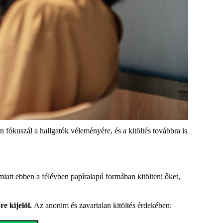
an fókuszál
a hallgatók véleményére, és a kitöltés továbbra is
 miatt
ebben a félévben
papíralapú formában
kitölteni őket,
re kijelöl.
Az anonim és zavartalan kitöltés érdekében: