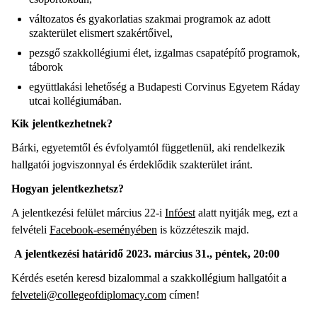
változatos és gyakorlatias szakmai programok az adott
szakterület elismert szakértőivel,
pezsgő szakkollégiumi élet, izgalmas csapatépítő programok,
táborok
együttlakási lehetőség a Budapesti Corvinus Egyetem Ráday
utcai kollégiumában.
Kik jelentkezhetnek?
Bárki, egyetemtől és évfolyamtól függetlenül, aki rendelkezik
hallgatói jogviszonnyal és érdeklődik szakterület iránt.
Hogyan jelentkezhetsz?
A jelentkezési felület március 22-i
Infóest
alatt nyitják meg, ezt a
felvételi
Facebook-eseményében
is közzéteszik majd.
A jelentkezési határidő 2023. március 31., péntek, 20:00
Kérdés esetén keresd bizalommal a szakkollégium hallgatóit a
felveteli@collegeofdiplomacy.com
címen!