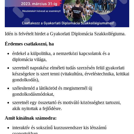
Idén is felvételt hirdet a Gyakorlati Diplomácia Szakkollégiuma.
Érdemes csatlakozni, ha
érdekel a külpolitika, a nemzetközi kapcsolatok és a
diplomácia világa,
szeretnél naprakész elméleti tudás szerzésén felül gyakorlati
készségekre is szert tenni (vitakultúra, érveléstechnika, kritikai
gondolkodás),
szélesítenéd a látóköröd és megismernél új
gondolkodásmódokat,
szeretnél egy összetartó és motiváló közösséghez tartozni,
akik nyitottak a fejlődésre.
Amit kínálnak számodra:
interaktív és sokszínű kurzusrendszer kis létszámú
csoportokban,