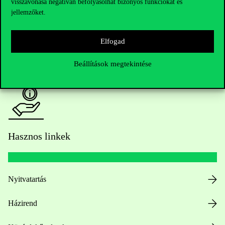
visszavonása negatívan befolyásolhat bizonyos funkciókat és
Oktatói elérhetőségek
jellemzőket.
HUB jelenlegi hallgatóinknak
Elfogad
Sajtó:
press@uni-corvinus.hu
Beállítások megtekintése
Hasznos linkek
Nyitvatartás
Házirend