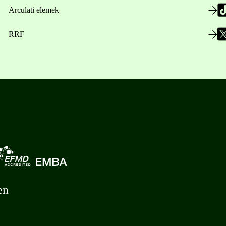
Arculati elemek
RRF
en