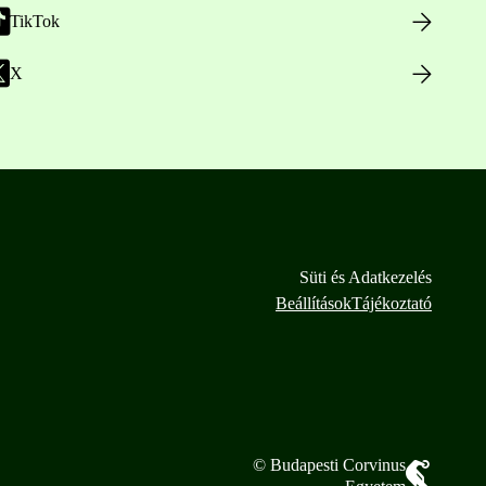
TikTok
X
Süti és Adatkezelés
Beállítások
Tájékoztató
© Budapesti Corvinus