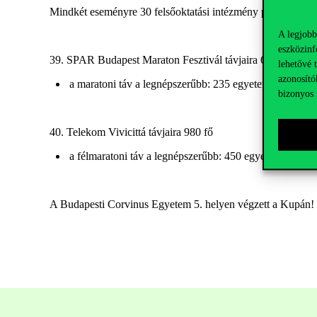
Mindkét eseményre 30 felsőoktatási intézmény polgárai neve
A legjobb
eszközinf
39. SPAR Budapest Maraton Fesztivál távjaira
620 fő
lehetővé 
azonosító
a maratoni táv a legnépszerűbb: 235 egyetemi nevező
bizonyos 
40. Telekom Vivicittá távjaira
980 fő
a félmaratoni táv a legnépszerűbb: 450 egyetemi nevez
A Budapesti Corvinus Egyetem 5. helyen végzett a Kupán!