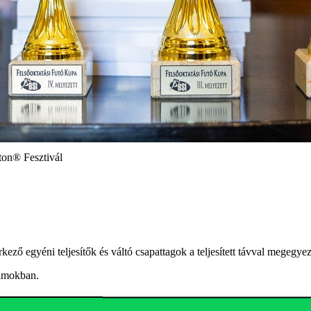
ton® Fesztivál
rkező egyéni teljesítők és váltó csapattagok
a teljesített távval megegy
zámokban
.