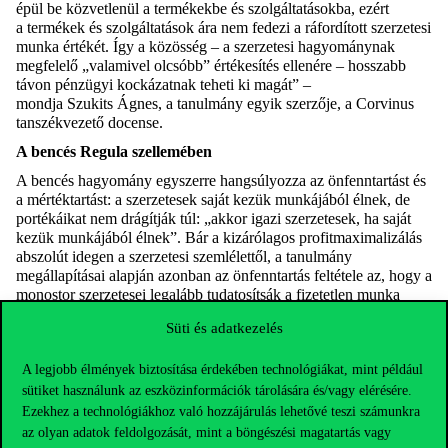
épül be közvetlenül a termékekbe és szolgáltatásokba, ezért
a
termékek és szolgáltatás
o
k ára nem fedezi a ráfordított szerzetesi
munka
értékét.
Í
gy a közösség – a szerzetesi hagyománynak
megfelelő „valamivel olcsóbb” értékesítés ellenére – hosszabb
távon pénzügyi kockázatnak teheti ki magát” –
mondja
Szukits
Ágnes, a tanulmány egyik szerzője, a Corvinus
tanszékvezető
docense
.
A bencés
R
egula szellemében
A bencés hagyomány egyszerre hangsúlyozza az önfenntartást és
a mértéktartást: a szerzetesek saját kezük munkájából élnek, de
portékáikat nem drágítják túl
: „
akkor igazi szerzetesek, ha saját
kezük munkájából élnek
”
.
Bár a
kizárólagos profitmaximalizálás
abszolút idegen a szerzetesi szemlélettől
,
a
tanulmány
megállapításai alapján azonban az önfenntartás feltétele az, hogy a
monostor
szerzetesei
legalább
tudatosítsák
a fizetet
len
munka
valós értékét
a közösségük számára
.
Süti és adatkezelés
A monostorok „hibrid szervezet
e
k”: egyszerre vallási közösségek
és gazdasági egységek, amelyek nonprofit módon működnek, de
A legjobb élmények biztosítása érdekében technológiákat, mint például
a fenntarthatóság érdekében piaci logika szerint is kénytelenek
sütiket használunk az eszközinformációk tárolására és/vagy elérésére.
gondolkodni. A szerzetesi munka formális keretek nélküli, egész
Ezekhez a technológiákhoz való hozzájárulás lehetővé teszi számunkra
életre szóló elköteleződés, ami eltér az önkéntesség klasszikus
az olyan adatok feldolgozását, mint a böngészési magatartás vagy
mintáitól, ugyanakkor több ponton hasonlít a háztartási vagy