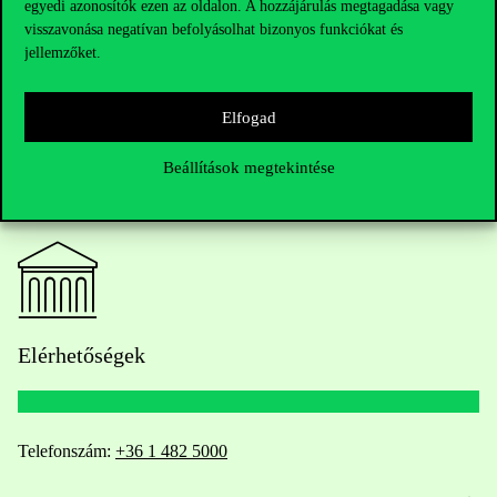
egyedi azonosítók ezen az oldalon. A hozzájárulás megtagadása vagy
családi vállalkozások logikájához.
visszavonása negatívan befolyásolhat bizonyos funkciókat és
jellemzőket.
Elfogad
Beállítások megtekintése
Elérhetőségek
Telefonszám:
+36 1 482 5000