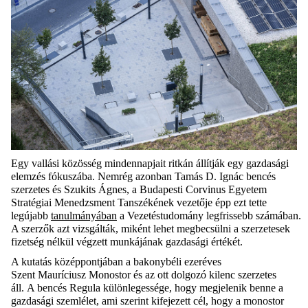
Egy
vallási
közösség mindennapjai
t
ritkán
állítják
egy gazdasági
elemzés fókuszába.
Nemrég azonban
Tamás
D. Ignác
bencés
szerzetes és
Szukits
Ágnes, a Budapesti Corvinus Egyetem
Stratégiai Menedzsment Tanszékének vezetője épp ezt tette
legújabb
tanulmányában
a
Vezetéstudomány
leg
friss
ebb
számában.
A szerzők azt vizsgálták, miként lehet
megbecsülni
a szerzetesek
fizetség nélkül vég
zett munkájának gazdasági értékét
.
A kutatás középpontjában a
bakonybéli
ezeréves
Szent
Mauríciusz
Monostor és az ott dolgozó kilenc szerzetes
áll.
A bencés
R
egula különlegessége, hogy
megjelenik benne a
gazdasági szemlélet, ami szerint
kifejezett cél, hogy
a monostor