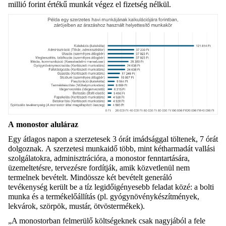
millió forint értékű munkát végez el fizetség nélkül.
A
monostor
aluláraz
Egy átlagos napon a szerzetesek 3 órát imádsággal töltenek, 7 órát
dolgoznak
.
A
szerzetesi munkaidő több, mint kétharmad
át
vallási
szolgálatokra, a
dminisztrációra, a
monostor fenntartására,
üzemeltetésre, tervezésre
fordítják, amik
közvetlenül nem
termelnek bevételt.
M
indössze két
bevételt generáló
tevékenység
került be
a tíz legidőigényesebb feladat köz
é:
a bolti
munka
és
a termék
előállítás (pl. gyógynövénykészítmények,
lekvárok, szörpök, mustár
,
ötvöstermékek)
.
„
A monostorban felmerülő költségeknek csak nagyjából a fele