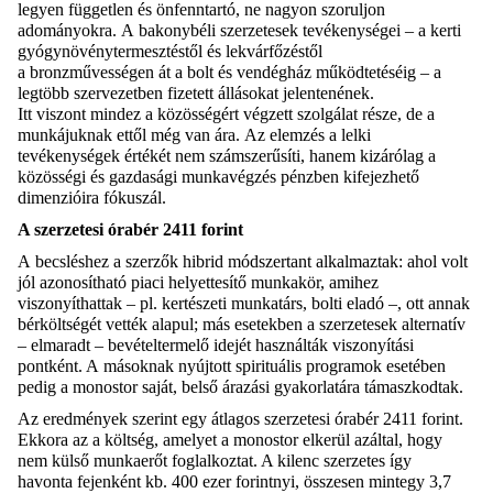
legyen független és önfenntartó, ne nagyon szoruljon
adományokra.
A
bakonybéli
szerzetesek
tevékenysége
i
– a kerti
gyógynövénytermesztéstől és lekvárfőzéstől
a
bronzművességen
át a
bolt és vendégház
működtetéséig – a
legtöbb szervezetben fizetett állásokat jelentenének.
Itt
viszont
mindez a közösségért végzett szolgálat része
, de a
munkájuknak ettől még van ára.
Az elemzés a lelki
tevékenységek értékét nem számszerűsíti, hanem kizárólag a
közösségi és gazdasági munkavégzés pénzben kifejezhető
dimenzióira fókuszál.
A szerzetesi órabér 2411 forint
A
becsléshez a
szerzők hibrid módszertant alkalmaztak: ahol volt
jól azonosítható piaci helyettesít
ő munkakör, amihez
viszonyíthattak – pl. kertészeti munkatárs, bolti eladó –,
ott annak
bérköltségét vették alapul; más esetekben a szerzetesek alternatív
– elmaradt – bevételtermelő idejét használták viszonyítási
pontként. A
másoknak nyújtott
spirituális programok esetében
pedig a monostor saját, belső árazási gyakorlatára támaszkodtak.
Az eredmény
ek szerint
egy átlagos szerzetesi órabér 2411 forint.
E
kkora az a
költség, amelyet a monostor elkerül azáltal, hogy
nem külső munkaerőt foglalkoztat. A kilenc szerzetes így
havonta
fejenként kb. 400 ezer forintnyi, összesen
mintegy 3,7