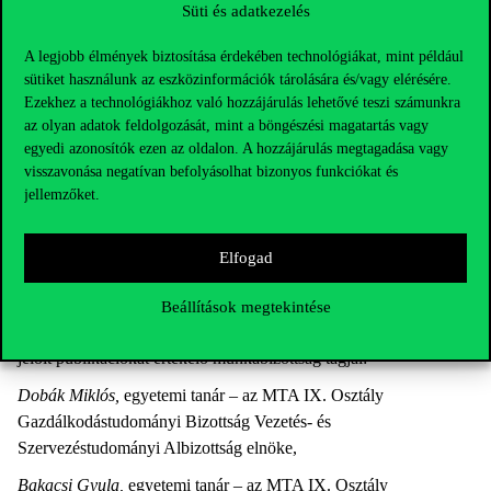
Süti és adatkezelés
Dinya László,
egyetemi tanár, Szegedi Tudományegyetem,
A legjobb élmények biztosítása érdekében technológiákat, mint például
Lehota József,
professor emeritus, DSc, Magyar Agrár- és
sütiket használunk az eszközinformációk tárolására és/vagy elérésére.
Élettudományi Egyetem,
Ezekhez a technológiákhoz való hozzájárulás lehetővé teszi számunkra
az olyan adatok feldolgozását, mint a böngészési magatartás vagy
Piskóti István,
egyetemi tanár, Miskolci Egyetem,
egyedi azonosítók ezen az oldalon. A hozzájárulás megtagadása vagy
Szücs Krisztián,
egyetemi docens, Pécsi Tudományegyetem,
visszavonása negatívan befolyásolhat bizonyos funkciókat és
jellemzőket.
Törőcsik Mária,
egyetemi tanár, Pécsi Tudományegyetem,
Veres Zoltán,
egyetemi tanár, Pannon Egyetem.
Elfogad
Az MTA IX. Osztály Gazdálkodástudományi Bizottság
Vezetés-
Beállítások megtekintése
és Szervezéstudományi Albizottság
Publikációs Nívódíjára
jelölt publikációkat értékelő munkabizottság tagjai:
Dobák Miklós,
egyetemi tanár – az MTA IX. Osztály
Gazdálkodástudományi Bizottság Vezetés- és
Szervezéstudományi Albizottság elnöke,
Bakacsi Gyula,
egyetemi tanár – az MTA IX. Osztály