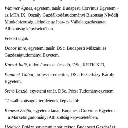
Wimmer Ágnes,
egyetemi tanár, Budapesti Corvinus Egyetem –
az MTA IX. Osztály Gazdálkodástudományi Bizottság Nívódíj
Munkabizottság alelnöke az Ipar- és Vállalatgazdaságtan
Albizottság képviseletében.
Felkért tagok:
Dobos Imre,
egyetemi tanár, DSc, Budapesti Műszaki és
Gazdaságtudományi Egyetem,
Karsai Judit
, tudományos tanácsadó, DSc, KRTK KTI,
Papanek Gábor,
professor emeritus, DSc, Eszterházy Károly
Egyetem,
Szerb László,
egyetemi tanár, DSc, Pécsi Tudományegyetem.
Társ-albizottságok területének képviselői:
Kenesei Zsófia,
egyetemi tanár, Budapesti Corvinus Egyetem
– a Marketingudományi Albizottság képviseletében,
Heidrich Balázs
, egyetemi tanár, rektor, Budapesti Gazdasági