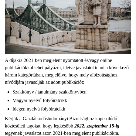
A díjakra 2021-ben megjelent nyomtatott és/vagy online
publikációkkal lehet pályázni, illetve javaslatot tenni a következő
három kategóriában, megjelölve, hogy mely albizottsághoz
nívódíjára javasolják az adott publikációt:
Szakkönyv / tanulmány szakkönyvben
Magyar nyelvű folyóiratcikk
Idegen nyelvű folyóiratcikk
Kérjük a Gazdálkodástudományi Bizottsághoz kapcsolódó
köztesületi tagokat, hogy legkésőbb
2022. szeptember 15-ig
tegyenek javaslatot azon 2021-ben megjelent publikációkra,