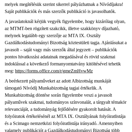
melyek megítélésük szerint sikerrel pályázhatnak a Nívódíjakra!
Saját publikációk és más szerzők publikáció is javasolhatók.
A javaslatoknál kérjük vegyék figyelembe, hogy kizárólag olyan,
az MTMT-ben rögzített szakcikk, illetve szakkönyv díjazható,
melynek legalább egy szerzője az MTA IX. Osztály
Gazdálkodástudományi Bizottság köztestületi tagja. Ajánlásukat a
javasolt – saját vagy más szerzők által jegyzett – publikációk
pontos hivatkozási adatainak megadásával és rövid szakmai
indoklással a következő formanyomtatvány kitöltésével tehetik
meg:
https://forms.office.com/r/gmeZmHvwMz
A beérkezett pályaműveket az adott Albizottság munkáját
támogató Nívódíj Munkabizottság tagjai értékelik. A
Munkabizottság döntése során figyelembe veszi a javasolt
pályaművek szakmai, tudományos színvonalát, a tárgyalt témakör
relevanciáját, a tudományág fejlődésére gyakorolt hatását. A
folyóiratok értékelésénél az MTA IX. Osztályának folyóiratlistája
és a Scimago nemzetközi folyóiratlistája irányadó. Amennyiben
valamely publikációt a Gazdálkodástudományi Bizottság több