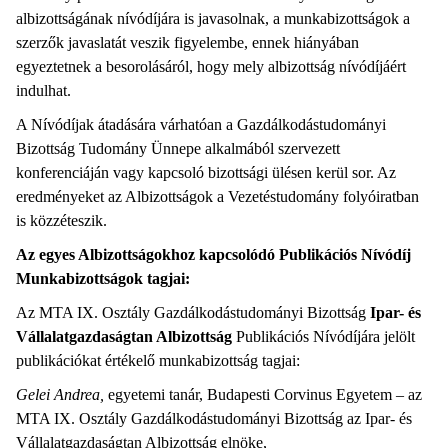
albizottságának nívódíjára is javasolnak, a munkabizottságok a
szerzők javaslatát veszik figyelembe, ennek hiányában
egyeztetnek a besorolásáról, hogy mely albizottság nívódíjáért
indulhat.
A Nívódíjak átadására várhatóan a Gazdálkodástudományi
Bizottság Tudomány Ünnepe alkalmából szervezett
konferenciáján vagy kapcsoló bizottsági ülésen kerül sor. Az
eredményeket az Albizottságok a Vezetéstudomány folyóiratban
is közzéteszik.
Az egyes Albizottságokhoz kapcsolódó Publikációs Nívódíj
Munkabizottságok tagjai:
Az MTA IX. Osztály Gazdálkodástudományi Bizottság
Ipar- és
Vállalatgazdaságtan Albizottság
Publikációs Nívódíjára jelölt
publikációkat értékelő munkabizottság tagjai:
Gelei Andrea,
egyetemi tanár, Budapesti Corvinus Egyetem – az
MTA IX. Osztály Gazdálkodástudományi Bizottság az Ipar- és
Vállalatgazdaságtan Albizottság elnöke,