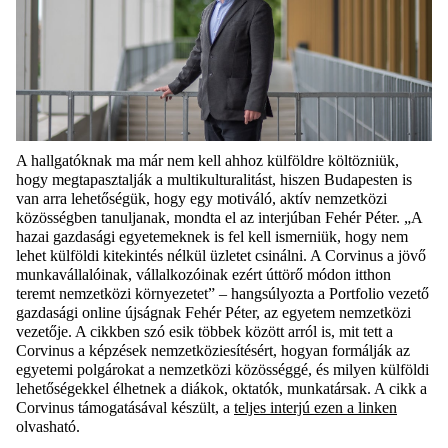
A hallgatóknak ma már nem kell ahhoz külföldre költözniük,
hogy megtapasztalják a multikulturalitást, hiszen Budapesten is
van arra lehetőségük, hogy egy motiváló, aktív nemzetközi
közösségben tanuljanak, mondta el az interjúban Fehér Péter. „A
hazai gazdasági egyetemeknek is fel kell ismerniük, hogy nem
lehet külföldi kitekintés nélkül üzletet csinálni. A Corvinus a jövő
munkavállalóinak, vállalkozóinak ezért úttörő módon itthon
teremt nemzetközi környezetet” – hangsúlyozta a Portfolio vezető
gazdasági online újságnak Fehér Péter, az egyetem nemzetközi
vezetője. A cikkben szó esik többek között arról is, mit tett a
Corvinus a képzések nemzetköziesítésért, hogyan formálják az
egyetemi polgárokat a nemzetközi közösséggé, és milyen külföldi
lehetőségekkel élhetnek a diákok, oktatók, munkatársak. A cikk a
Corvinus támogatásával készült, a
teljes interjú ezen a linken
olvasható.