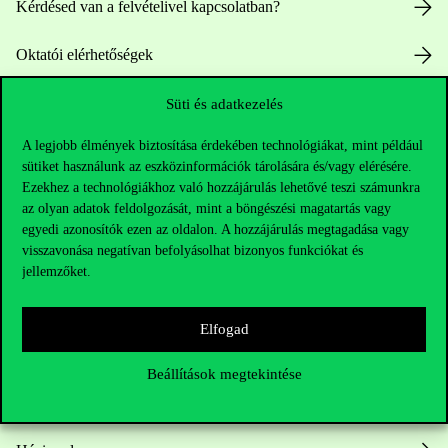
Kérdésed van a felvételivel kapcsolatban?
Oktatói elérhetőségek
HUB jelenlegi hallgatóinknak
Süti és adatkezelés
A legjobb élmények biztosítása érdekében technológiákat, mint például
Sajtó:
press@uni-corvinus.hu
sütiket használunk az eszközinformációk tárolására és/vagy elérésére.
Ezekhez a technológiákhoz való hozzájárulás lehetővé teszi számunkra
az olyan adatok feldolgozását, mint a böngészési magatartás vagy
egyedi azonosítók ezen az oldalon. A hozzájárulás megtagadása vagy
visszavonása negatívan befolyásolhat bizonyos funkciókat és
jellemzőket.
Hasznos linkek
Elfogad
Beállítások megtekintése
Nyitvatartás