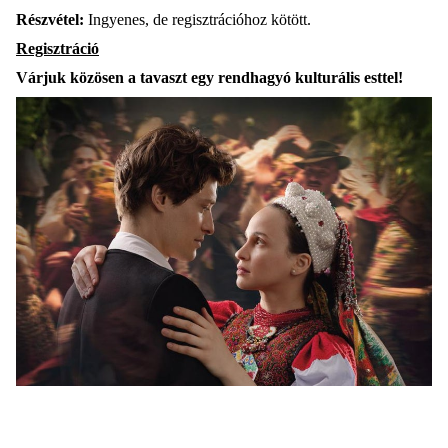
Részvétel
:
Ingyenes
, de
regisztrációhoz
kötött
.
Regisztráció
Várjuk
közösen
a
tavaszt
egy
rendhagyó
kulturális
esttel
!