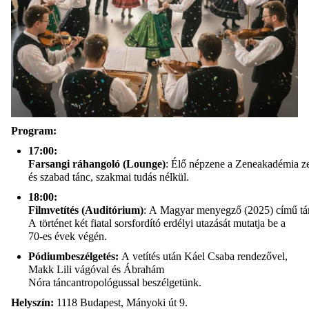
Program:
17:00:
Farsangi
ráhangoló
(Lounge)
:
Élő
népzene
a
Zeneakadémia
z
és
szabad
tánc
,
szakmai
tudás
nélkül
.
18:00:
Filmvetítés
(
Auditórium
)
:
A
Magyar
menyegző
(2025)
című
tá
A
történet
két
fiatal
sorsfordító
erdélyi
utazását
mutatja
be a
70-es
évek
végén
.
Pódiumbeszélgetés
:
A
vetítés
után
Káel
Csaba
rendezővel
,
Makk Lili
vágóval
és
Ábrahám
Nóra
táncantropológussal
beszélgetünk
.
Helyszín
:
1118 Budapest, Mányoki
út
9.