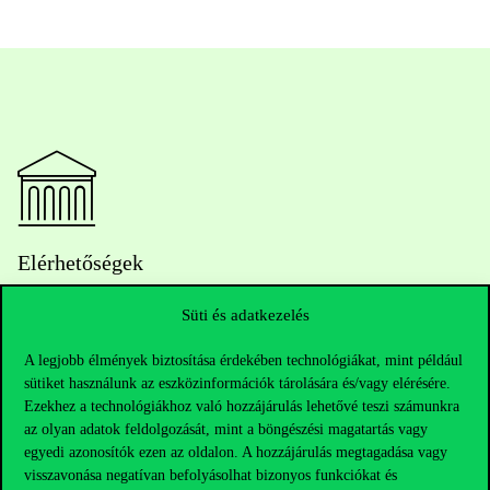
Elérhetőségek
Süti és adatkezelés
Telefonszám:
+36 1 482 5000
A legjobb élmények biztosítása érdekében technológiákat, mint például
sütiket használunk az eszközinformációk tárolására és/vagy elérésére.
Ezekhez a technológiákhoz való hozzájárulás lehetővé teszi számunkra
Kérdésed van a felvételivel kapcsolatban?
az olyan adatok feldolgozását, mint a böngészési magatartás vagy
egyedi azonosítók ezen az oldalon. A hozzájárulás megtagadása vagy
Oktatói elérhetőségek
visszavonása negatívan befolyásolhat bizonyos funkciókat és