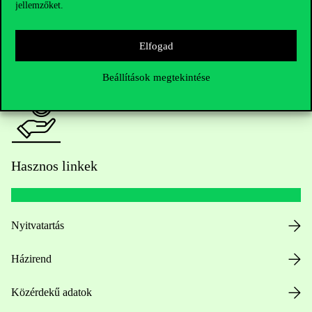
jellemzőket.
HUB jelenlegi hallgatóinknak
Elfogad
Sajtó:
press@uni-corvinus.hu
Beállítások megtekintése
Hasznos linkek
Nyitvatartás
Házirend
Közérdekű adatok