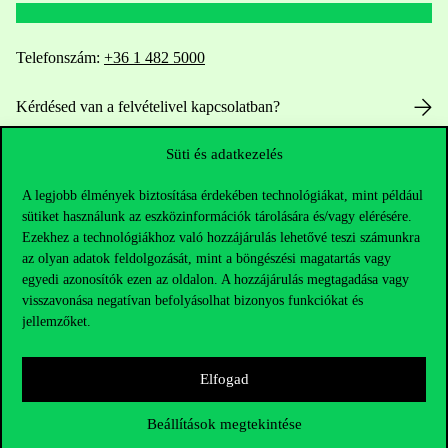
Telefonszám:
+36 1 482 5000
Kérdésed van a felvételivel kapcsolatban?
Süti és adatkezelés
Oktatói elérhetőségek
A legjobb élmények biztosítása érdekében technológiákat, mint például
HUB jelenlegi hallgatóinknak
sütiket használunk az eszközinformációk tárolására és/vagy elérésére.
Ezekhez a technológiákhoz való hozzájárulás lehetővé teszi számunkra
Sajtó:
press@uni-corvinus.hu
az olyan adatok feldolgozását, mint a böngészési magatartás vagy
egyedi azonosítók ezen az oldalon. A hozzájárulás megtagadása vagy
visszavonása negatívan befolyásolhat bizonyos funkciókat és
jellemzőket.
Elfogad
Hasznos linkek
Beállítások megtekintése