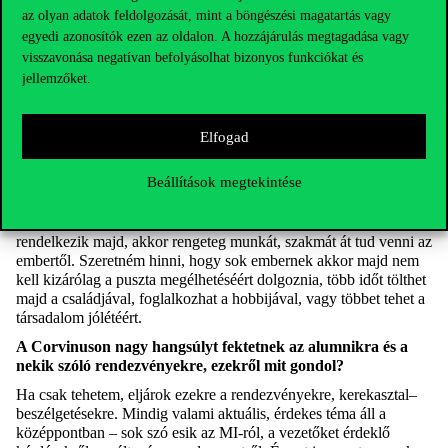
nélkül. Ezzel egy
kiberbűnöző
sajnos bárkivel könnyen el tudja
az olyan adatok feldolgozását, mint a böngészési magatartás vagy
hitetni, hogy mondjuk az unokájával beszél.
egyedi azonosítók ezen az oldalon. A hozzájárulás megtagadása vagy
visszavonása negatívan befolyásolhat bizonyos funkciókat és
Hová fejlődik a
technológia
Ön szerint
néhány évtized
múlva?
jellemzőket.
Erre egyetlen őszinte és hiteles választ tudok adni: nem tudjuk.
Egyesek szerint csak az elmúlt egy évben az MI fejlődése 650-
Elfogad
szeresére növekedett, olyan korlátok és tabuk
dőlnek
meg, ami
hihetetlen. A robbanásszerű fejlődés abból a szempontból is
Beállítások megtekintése
gondot jelent, hogy nagyon sok a zaj és a dezinformáció a
témában, nehéz eldönteni, hogy kinek hihetünk. Ha egyszer a
mesterséges intelligencia az emberhez hasonló általános tudással
rendelkezik majd, akkor rengeteg munkát, szakmát át tud venni az
embertől. Szeretném hinni, hogy sok embernek akkor majd nem
kell kizárólag a puszta megélhetéséért dolgoznia, több időt tölthet
majd a családjával, foglalkozhat a hobbijával, vagy többet tehet a
társadalom jólétéért.
A
Corvinuson
nagy hangsúlyt fektetnek az
alumnikra
és a
nekik szóló rendezvényekre
, ezekről mit gondol?
Ha csak tehetem, eljárok ezekre a rendezvényekre, kerekasztal
–
beszélgetésekre. Mindig valami aktuális, érdekes téma áll a
középpontban – sok szó esik az MI-
ról
, a vezetőket érdeklő