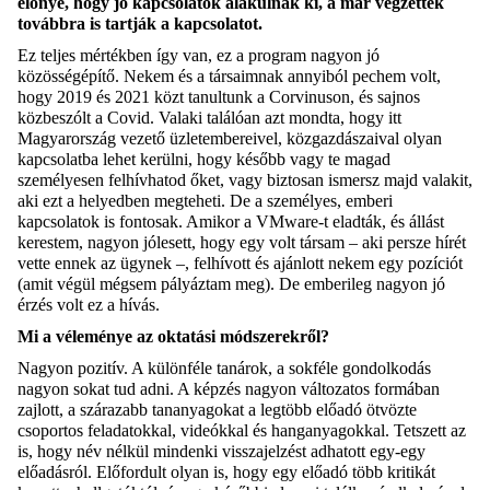
előnye, hogy jó kapcsolatok alakulnak ki, a már végzettek
továbbra is tartják a kapcsolatot.
Ez teljes mértékben így van, ez a program nagyon jó
közösségépítő. Nekem és a társaimnak annyiból pechem volt,
hogy 2019 és 2021 közt tanultunk a
Corvinuson
, és sajnos
közbeszólt a Covid. Valaki találóan azt mondta, hogy itt
Magyarország vezető üzletembereivel, közgazdászaival olyan
kapcsolatba lehet kerülni, hogy később vagy te magad
személyesen felhívhatod őket, vagy biztosan ismersz majd valakit,
aki ezt a helyedben megteheti. De a személyes, emberi
kapcsolatok
is
fontosak
. Amikor a
VMware
-t eladták
,
és állást
kerestem, nagyon jólesett, hogy egy volt társam – aki persze hírét
vette ennek az ügynek –
,
felhívott és ajánlott nekem egy pozíciót
(
amit végül mégsem pályáztam meg
)
. De emberileg nagyon jó
érzés volt ez a hívás.
Mi a véleménye az oktatási módszerekről?
Nagyon pozitív. A különféle tanárok, a sokféle gondolkodás
nagyon sokat tud adni. A képzés nagyon változatos formában
zajlott, a szárazabb tananyagokat a legtöbb előadó ötvözte
csoportos feladatokkal, videókkal és hanganyagokkal. Tetszett az
is, hogy név nélkül mindenki visszajelzést adhatott egy-egy
előadásról. Előfordult olyan is, hogy egy előadó több kritikát