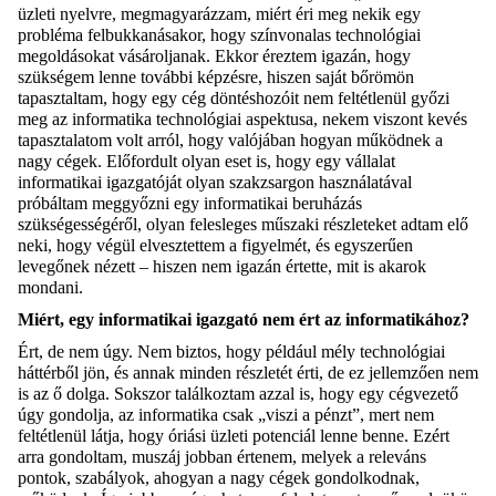
üzleti nyelvre, megmagyarázzam, miért éri meg nekik egy
probléma felbukkanásakor, hogy színvonalas technológiai
megoldásokat vásároljanak. Ekkor éreztem igazán, hogy
szükségem lenne további képzésre, hiszen saját bőrömön
tapasztaltam, hogy egy cég döntéshozóit nem feltétlenül győzi
meg az informatika technológiai aspektusa, nekem viszont kevés
tapasztalatom volt arról, hogy valójában hogyan működnek a
nagy cégek. Előfordult olyan eset is, hogy egy vállalat
informatikai igazgatóját olyan szakzsargon használatával
próbáltam meggyőzni egy informatikai beruházás
szükségességéről, olyan felesleges műszaki részleteket adtam elő
neki, hogy végül elvesztettem a figyelmét
,
és egyszerűen
levegőnek nézett – hiszen nem igazán értette, mit is akarok
mondani.
Miért, egy informatikai igazgató nem ért az informatikához?
Ért, de nem úgy. Nem biztos, hogy például mély technológiai
háttérből jön
,
és annak minden részletét érti, de ez jellemzően nem
is az ő dolga.
S
okszor találkoztam azzal is, hogy egy cégvezető
úgy gondolja, az informatika csak „viszi a pénzt”, mert nem
feltétlenül látja, hogy óriási üzleti potenciál lenne benne. Ezért
arra gondoltam, muszáj jobban értenem, melyek a releváns
pontok, szabályok, ahogyan a nagy cégek gondolkodnak,