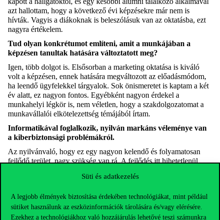
kapott a hallgatóktól, és egy későbbi
alumni
találkozó alkalmával
azt hallottam, hogy a következő évi képzésekre már nem is
hívták. Vagyis a diákoknak is beleszólásuk van az oktatásba, ezt
nagyra értékelem.
Tud olyan konkrétumot említeni, amit a munkájában a
képzésen tanultak hatására változtatott meg?
Igen, több dolgot is. Elsősorban a marketing oktatása is kiváló
volt a képzésen, ennek hatására megváltozott az előadásmódom,
ha leendő ügyfelekkel tárgyalok. Sok önismeretet is kaptam a két
év alatt, ez nagyon fontos. Egyébként nagyon érdekel a
munkahelyi légkör is, nem véletlen, hogy a szakdolgozatomat a
munkavállalói elkötelezettség témájából írtam.
Informatikával foglalkozik, nyilván markáns véleménye van
a
kiberbiztonsági
problémákról.
Az nyilvánvaló, hogy ez egy nagyon kelendő és folyamatosan
fejlődő terület, nagy szükség van rá. A fejlődés itt hihetetlenül
gyors. Eddig például a nyelvünk – a kevesek által beszélt magyar
Süti és adatkezelés
nyelv – sokszor megvédett minket, de az AI számára ez már most
nem akadály. Már léteznek olyan AI
–
modellek, melyek
A legjobb élmények biztosítása érdekében technológiákat, mint például
beszélőképessége olyan rohamosan fejlődött, hogy most már
bármilyen egyénnek a rá jellemző beszédmódját tudja
sütiket használunk az eszközinformációk tárolására és/vagy elérésére.
megtévesztően jó hitelességgel utánozni, természetesen akcentus
Ezekhez a technológiákhoz való hozzájárulás lehetővé teszi számunkra