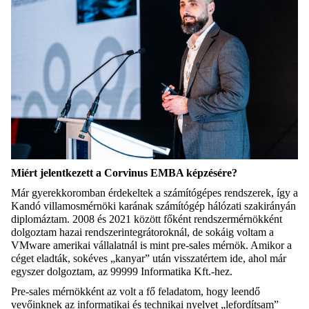
Miért jelentkezett a Corvinus EMBA képzésére?
Már gyerekkoromban érdekeltek a számítógépes rendszerek, így a
Kandó villamosmérnöki
karának
számítógép hálózati szakirányán
diplomáztam. 2008 és 2021 között főként rendszermérnökként
dolgoztam hazai rendszerintegrátoroknál, de sokáig voltam a
VMware
amerikai vállalatnál is mint
pre-sales
mérnök. Amikor a
céget eladták, sokéves „kanyar” után visszatértem ide, ahol már
egyszer dolgoztam, az 99999 Informatika Kft.-
hez
.
Pre-sales
mérnökként az volt a fő feladatom, hogy leendő
vevőinknek az informatikai és technikai
n
yelvet „lefordítsam”