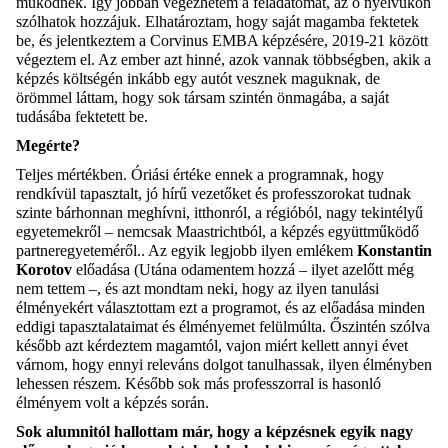
működnek
.
Í
gy jobban végezhetem a feladatomat, az ő nyelvükön
szólhatok hozzájuk. Elhatároztam, hogy saját magamba fektetek
be
,
és jelentkeztem a Corvinus EMBA képzésére, 2019-21 között
végeztem el. Az ember azt hinné, azok vann
a
k többségben, akik a
képzés költségén inkább egy autót vesznek maguknak, de
örömmel láttam, hogy sok társam szintén önmagába, a saját
tudásába fektetett be.
Megérte?
Teljes mértékben. Óriási értéke ennek a programnak, hogy
rendkívül tapasztalt, jó
hírű vezetőket és professzorokat tudnak
szinte bárhonnan meghívni, itthonról, a régióból, nagy tekintélyű
egyetemekről
–
nemcsak Maastrichtból, a képzés együttműködő
partneregyeteméről..
A
z egyik
legjobb ilyen emlékem
Konstantin
Korotov
előadása (Utána odamentem hozzá – ilyet azelőtt még
nem tettem –
,
és azt mondtam neki, hogy az ilyen tanulási
élményekért választottam ezt a programot, és
az
előadása minden
eddigi tapasztalataimat és élményemet felülmúlta. Őszintén szólva
később azt kérdeztem magamtól, vajon miért kellett annyi évet
várnom, hogy ennyi releváns dolgot tanulhassak, ilyen élményben
lehessen részem. Később sok más professzorral is hasonló
élményem volt a képzés során.
Sok
alumnitól
hallottam már, hogy a képzésnek egyik nagy