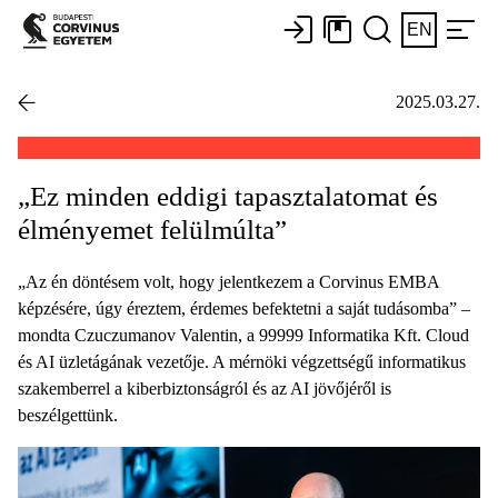
EN
2025.03.27.
„Ez minden eddigi tapasztalatomat és
élményemet felülmúlta”
„Az én döntésem volt, hogy jelentkezem a Corvinus EMBA
képzésére, úgy éreztem, érdemes befektetni a saját tudásomba” –
mondta Czuczumanov Valentin, a 99999 Informatika Kft. Cloud
és AI üzletágának vezetője. A mérnöki végzettségű informatikus
szakemberrel a kiberbiztonságról és az AI jövőjéről is
beszélgettünk.