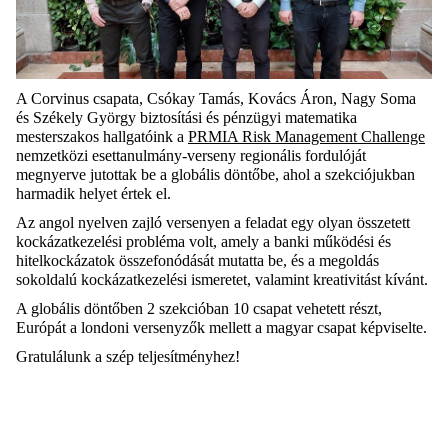
A Corvinus csapata, Csókay Tamás, Kovács Áron, Nagy Soma
és Székely György biztosítási és pénzügyi matematika
mesterszakos hallgatóink a
PRMIA Risk Management Challenge
nemzetközi esettanulmány-verseny regionális fordulóját
megnyerve jutottak be a globális döntőbe, ahol a szekciójukban
harmadik helyet értek el.
Az angol nyelven zajló versenyen a feladat egy olyan összetett
kockázatkezelési probléma volt, amely a banki működési és
hitelkockázatok összefonódását mutatta be, és a megoldás
sokoldalú kockázatkezelési ismeretet, valamint kreativitást kívánt.
A globális döntőben 2 szekcióban 10 csapat vehetett részt,
Európát a londoni versenyzők mellett a magyar csapat képviselte.
Gratulálunk a szép teljesítményhez!