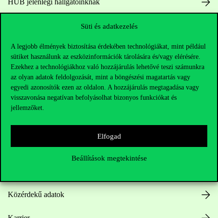
HUB jelenlegi hallgatóinknak
Sajtó:
press@uni-corvinus.hu
Süti és adatkezelés
A legjobb élmények biztosítása érdekében technológiákat, mint például
sütiket használunk az eszközinformációk tárolására és/vagy elérésére.
Ezekhez a technológiákhoz való hozzájárulás lehetővé teszi számunkra
az olyan adatok feldolgozását, mint a böngészési magatartás vagy
egyedi azonosítók ezen az oldalon. A hozzájárulás megtagadása vagy
visszavonása negatívan befolyásolhat bizonyos funkciókat és
Hasznos linkek
jellemzőket.
Elfogad
Nyitvatartás
Beállítások megtekintése
Házirend
Közérdekű adatok
Karrier