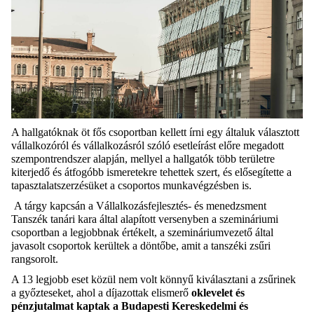
A hallgatóknak öt fős csoportban kellett írni egy általuk választott
vállalkozóról és vállalkozásról szóló esetleírást előre megadott
szempontrendszer alapján, mellyel a hallgatók több területre
kiterjedő és átfogóbb ismeretekre tehettek szert, és elősegítette a
tapasztalatszerzésüket a csoportos munkavégzésben is.
A tárgy kapcsán a Vállalkozásfejlesztés- és menedzsment
Tanszék tanári kara által alapított versenyben a szemináriumi
csoportban a legjobbnak értékelt, a szemináriumvezető által
javasolt csoportok kerültek a döntőbe, amit a tanszéki zsűri
rangsorolt.
A 13 legjobb eset közül nem volt könnyű kiválasztani a zsűrinek
a győzteseket,
ahol a díjazottak elismerő
oklevelet és
pénzjutalmat kaptak a Budapesti Kereskedelmi és