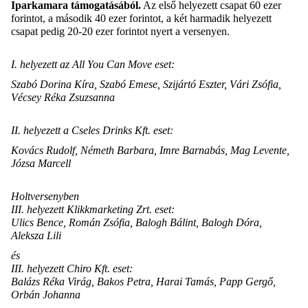
Iparkamara támogatásából.
Az első helyezett csapat 60 ezer
forintot, a második 40 ezer forintot, a két harmadik helyezett
csapat pedig 20-20 ezer forintot nyert a versenyen.
I. helyezett az All You Can Move eset:
Szabó Dorina Kíra, Szabó Emese, Szijártó Eszter, Vári Zsófia,
Vécsey Réka Zsuzsanna
II. helyezett a Cseles Drinks Kft. eset:
Kovács Rudolf, Németh Barbara, Imre Barnabás, Mag Levente,
Józsa Marcell
Holtversenyben
III. helyezett Klikkmarketing Zrt. eset:
Ulics Bence, Román Zsófia, Balogh Bálint, Balogh Dóra,
Aleksza Lili
és
III. helyezett Chiro Kft. eset:
Balázs Réka Virág, Bakos Petra, Harai Tamás, Papp Gergő,
Orbán Johanna