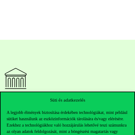
Elérhetőségek
Süti és adatkezelés
A legjobb élmények biztosítása érdekében technológiákat, mint például
sütiket használunk az eszközinformációk tárolására és/vagy elérésére.
Telefonszám:
+36 1 482 5000
Ezekhez a technológiákhoz való hozzájárulás lehetővé teszi számunkra
az olyan adatok feldolgozását, mint a böngészési magatartás vagy