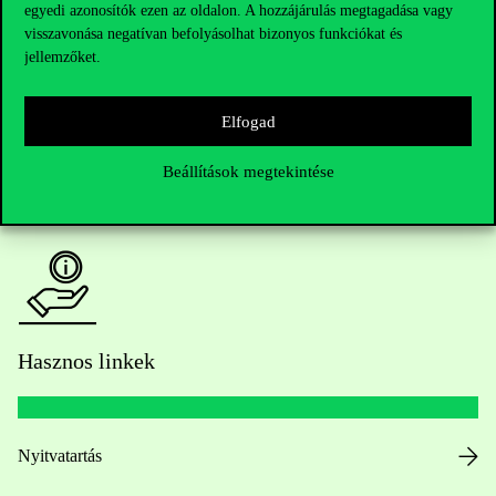
egyedi azonosítók ezen az oldalon. A hozzájárulás megtagadása vagy
Kérdésed van a felvételivel kapcsolatban?
visszavonása negatívan befolyásolhat bizonyos funkciókat és
jellemzőket.
Oktatói elérhetőségek
Elfogad
HUB jelenlegi hallgatóinknak
Beállítások megtekintése
Sajtó:
press@uni-corvinus.hu
Hasznos linkek
Nyitvatartás