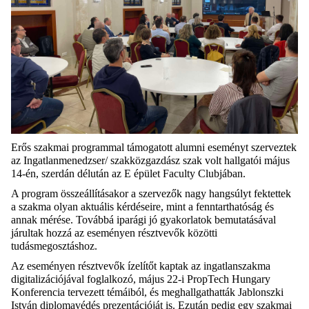
Erős szakmai programmal támogatott
alumni
eseményt szerveztek
az Ingatlanmenedzser/ szakközgazdász szak volt hallgatói május
14-én, szerdán délután az E épület
Faculty
Clubjában.
A program összeállításakor a szervezők nagy hangsúlyt fektettek
a szakma olyan aktuális kérdéseire, mint a fenntarthatóság és
annak mérése. Továbbá iparági jó gyakorlatok bemutatásával
járultak hozzá az eseményen résztvevők közötti
tudásmegosztáshoz.
Az eseményen résztvevők ízelítőt kaptak az ingatlanszakma
digitalizációjával foglalkozó, május 22-i
PropTech
Hungary
Konferencia tervezett témáiból, és meghallgathatták
Jablonszki
István diplomavédés prezentációját is. Ezután pedig egy szakmai