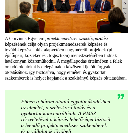
A Corvinus Egyetem
projektmenedzser szakközgazdász
képzésének célja olyan projektmenedzserek képzése és
továbbképzése, akik alapvetően nagyméretű projektek (pl.
építőipari, közlekedési, logisztikai) menedzselésében tudnak
hatékonyan közreműködni. A megállapodás értelmében a felek
óraadó oktatókat is delegálnak a közösen kijelölt tárgyak
oktatásához, így biztosítva, hogy elméleti és gyakorlati
szakemberek is helyet kapjanak a szakirányú képzés oktatásában.
Ebben a három oldalú együttműködésben
az elmélet, a széleskörű tudás és a
gyakorlat koncentrálódik. A PMSZ
részvételével a képzés lehetőséget biztosít
a leendő projektmenedzser szakemberek
és a vállalatok jövőbeli