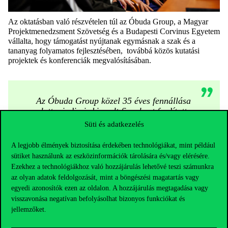
Az oktatásban való részvételen túl az Óbuda Group, a Magyar
Projektmenedzsment Szövetség és a Budapesti Corvinus Egyetem
vállalta, hogy támogatást nyújtanak egymásnak a szak és a
tananyag folyamatos fejlesztésében, továbbá közös kutatási
projektek és konferenciák megvalósításában.
Az Óbuda Group közel 35 éves fennállása
alatt mindig is kiemelt figyelmet fordított
a jövő generációjának képzésére és
Süti és adatkezelés
támogatására, ezért nagy öröm
számunkra a mostani stratégiai
A legjobb élmények biztosítása érdekében technológiákat, mint például
együttműködés megszületése.
Bízunk
sütiket használunk az eszközinformációk tárolására és/vagy elérésére.
benne, hogy az évtizedek alatt nálunk
Ezekhez a technológiákhoz való hozzájárulás lehetővé teszi számunkra
felhalmozódott tudás és tapasztalat ennek
az olyan adatok feldolgozását, mint a böngészési magatartás vagy
erős alapja lesz!
egyedi azonosítók ezen az oldalon. A hozzájárulás megtagadása vagy
visszavonása negatívan befolyásolhat bizonyos funkciókat és
jellemzőket.
–
mondta a megállapodásról Kálmán Péter, az Óbuda Group