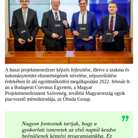
A hazai projektmenedzser képzés fejlesztése, illetve a szakma és
tudományterület elismertségének növelése, népszerűsítése
érdekében írt alá együttműködési megállapodást 2022. február 8-
án a Budapesti Corvinus Egyetem, a Magyar
Projektmenedzsment Szövetség, továbbá Magyarország egyik
piacvezető mérnökirodája, az Óbuda Group.
Nagyon fontosnak tartjuk, hogy a
gyakorlati ismeretek az első naptól kezdve
beépüljenek képzési programjainkba. Ez