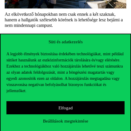
Az elkövetkező hónapokban nem csak ennek a két szaknak,
hanem a hallgatók szélesebb körének is lehetősége lesz bejárni a
nem mindennapi campust.
Süti és adatkezelés
A legjobb élmények biztosítása érdekében technológiákat, mint például
sütiket használunk az eszközinformációk tárolására és/vagy elérésére.
Ezekhez a technológiákhoz való hozzájárulás lehetővé teszi számunkra
az olyan adatok feldolgozását, mint a böngészési magatartás vagy
egyedi azonosítók ezen az oldalon. A hozzájárulás megtagadása vagy
visszavonása negatívan befolyásolhat bizonyos funkciókat és
jellemzőket.
Elfogad
Elérhetőségek
Beállítások megtekintése