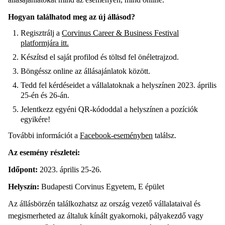
Hogyan találhatod meg az új állásod?
Regisztrálj a
Corvinus Career & Business Festival
platformjára itt.
Készítsd el saját profilod és töltsd fel önéletrajzod.
Böngéssz online az állásajánlatok között.
Tedd fel kérdéseidet a vállalatoknak a helyszínen 2023. április
25-én és 26-án.
Jelentkezz egyéni QR-kódoddal a helyszínen a pozíciók
egyikére!
További információt a
Facebook-eseményben
találsz.
Az esemény részletei:
Időpont:
2023. április 25-26.
Helyszín:
Budapesti Corvinus Egyetem, E épület
Az állásbörzén találkozhatsz az ország vezető vállalataival és
megismerheted az általuk kínált gyakornoki, pályakezdő vagy