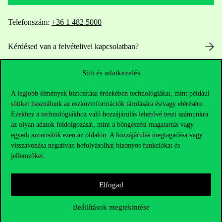
Telefonszám:
+36 1 482 5000
Kérdésed van a felvételivel kapcsolatban?
Oktatói elérhetőségek
Süti és adatkezelés
HUB jelenlegi hallgatóinknak
A legjobb élmények biztosítása érdekében technológiákat, mint például
sütiket használunk az eszközinformációk tárolására és/vagy elérésére.
Ezekhez a technológiákhoz való hozzájárulás lehetővé teszi számunkra
Sajtó:
press@uni-corvinus.hu
az olyan adatok feldolgozását, mint a böngészési magatartás vagy
egyedi azonosítók ezen az oldalon. A hozzájárulás megtagadása vagy
visszavonása negatívan befolyásolhat bizonyos funkciókat és
jellemzőket.
Elfogad
Hasznos linkek
Beállítások megtekintése