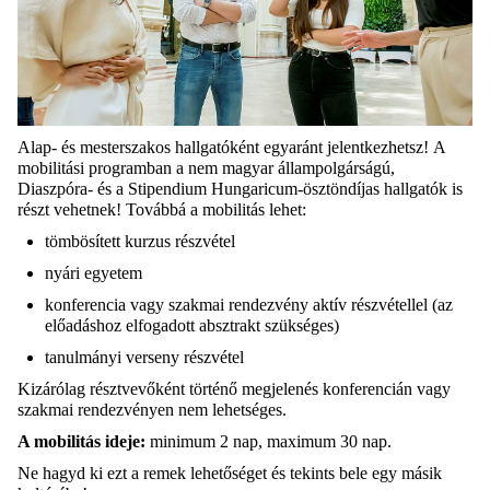
Alap- és mesterszakos hallgatóként egyaránt jelentkezhetsz!
A
mobilitási programban a nem magyar állampolgárságú,
Diaszpóra- és a Stipendium Hungaricum-ösztöndíjas hallgatók is
részt vehetnek!
Továbbá a
mobilitás
lehet:
tömbösített kurzus részvétel
nyári egyetem
konferencia vagy szakmai rendezvény aktív részvétellel (az
előadáshoz elfogadott absztrakt szükséges)
tanulmányi verseny részvétel
Kizárólag résztvevőként történő megjelenés konferencián vagy
szakmai rendezvényen nem lehetséges.
A mobilitás ideje
:
minimum 2 nap, maximum 30 nap.
Ne hagyd ki ezt a remek lehetőséget és tekints be
le egy másik