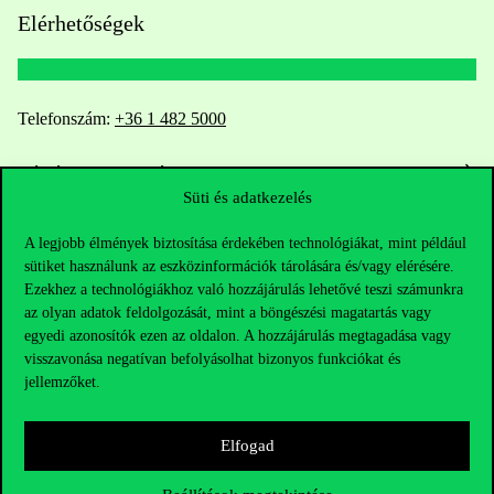
Elérhetőségek
Telefonszám:
+36 1 482 5000
Kérdésed van a felvételivel kapcsolatban?
Süti és adatkezelés
Oktatói elérhetőségek
A legjobb élmények biztosítása érdekében technológiákat, mint például
sütiket használunk az eszközinformációk tárolására és/vagy elérésére.
HUB jelenlegi hallgatóinknak
Ezekhez a technológiákhoz való hozzájárulás lehetővé teszi számunkra
az olyan adatok feldolgozását, mint a böngészési magatartás vagy
Sajtó:
press@uni-corvinus.hu
egyedi azonosítók ezen az oldalon. A hozzájárulás megtagadása vagy
visszavonása negatívan befolyásolhat bizonyos funkciókat és
jellemzőket.
Elfogad