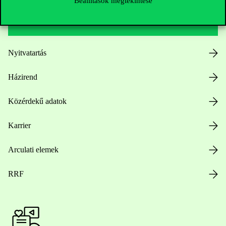
Beállítások megtekintése
Hasznos linkek
Nyitvatartás
Házirend
Közérdekű adatok
Karrier
Arculati elemek
RRF