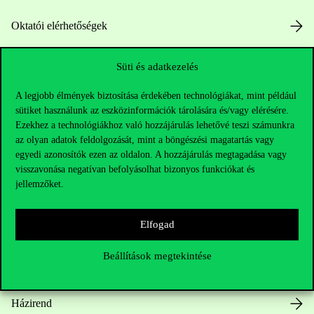
Oktatói elérhetőségek
HUB jelenlegi hallgatóinknak
Süti és adatkezelés
Sajtó:
press@uni-corvinus.hu
A legjobb élmények biztosítása érdekében technológiákat, mint például
sütiket használunk az eszközinformációk tárolására és/vagy elérésére.
Ezekhez a technológiákhoz való hozzájárulás lehetővé teszi számunkra
az olyan adatok feldolgozását, mint a böngészési magatartás vagy
egyedi azonosítók ezen az oldalon. A hozzájárulás megtagadása vagy
visszavonása negatívan befolyásolhat bizonyos funkciókat és
jellemzőket.
Hasznos linkek
Elfogad
Beállítások megtekintése
Nyitvatartás
Házirend