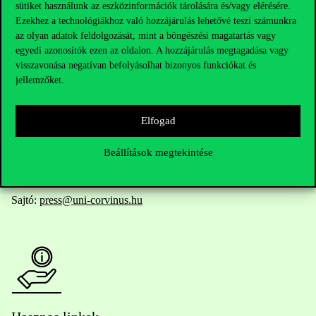
Elérhetőségek
sütiket használunk az eszközinformációk tárolására és/vagy elérésére.
Ezekhez a technológiákhoz való hozzájárulás lehetővé teszi számunkra
az olyan adatok feldolgozását, mint a böngészési magatartás vagy
egyedi azonosítók ezen az oldalon. A hozzájárulás megtagadása vagy
Telefonszám:
+36 1 482 5000
visszavonása negatívan befolyásolhat bizonyos funkciókat és
jellemzőket.
Kérdésed van a felvételivel kapcsolatban?
Elfogad
Oktatói elérhetőségek
Beállítások megtekintése
HUB jelenlegi hallgatóinknak
Sajtó:
press@uni-corvinus.hu