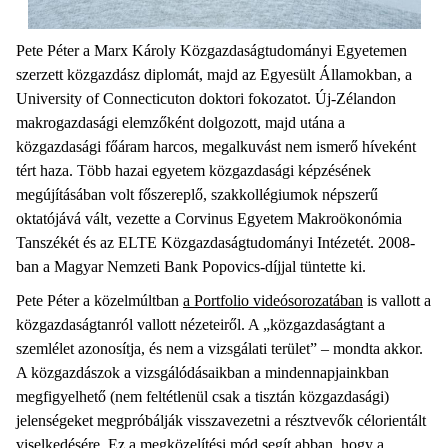
Pete Péter a Marx Károly Közgazdaságtudományi Egyetemen
szerzett közgazdász diplomát, majd az Egyesült Államokban, a
University of Connecticuton doktori fokozatot. Új-Zélandon
makrogazdasági elemzőként dolgozott, majd utána a
közgazdasági főáram harcos, megalkuvást nem ismerő híveként
tért haza. Több hazai egyetem közgazdasági képzésének
megújításában volt főszereplő, szakkollégiumok népszerű
oktatójává vált, vezette a Corvinus Egyetem Makroökonómia
Tanszékét és az ELTE Közgazdaságtudományi Intézetét. 2008-
ban a Magyar Nemzeti Bank Popovics-díjjal tüntette ki.
Pete Péter a közelmúltban
a Portfolio videósorozatában
is vallott a
közgazdaságtanról vallott nézeteiről. A „közgazdaságtant a
szemlélet azonosítja, és nem a vizsgálati terület” – mondta akkor.
A közgazdászok a vizsgálódásaikban a mindennapjainkban
megfigyelhető (nem feltétlenül csak a tisztán közgazdasági)
jelenségeket megpróbálják visszavezetni a résztvevők célorientált
viselkedésére. Ez a megközelítési mód segít abban, hogy a