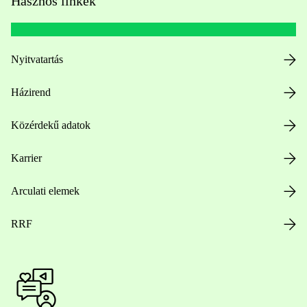
Hasznos linkek
Nyitvatartás
Házirend
Közérdekű adatok
Karrier
Arculati elemek
RRF