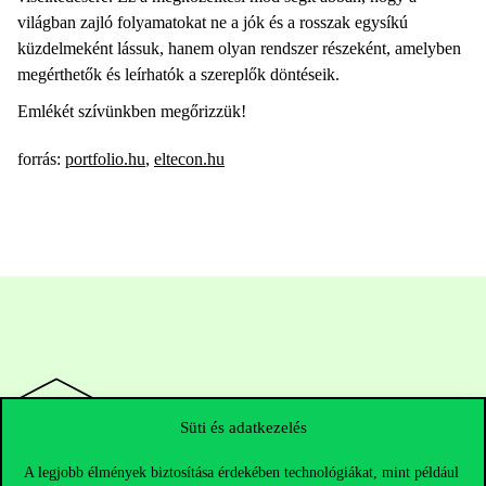
világban zajló folyamatokat ne a jók és a rosszak egysíkú
küzdelmeként lássuk, hanem olyan rendszer részeként, amelyben
megérthetők és leírhatók a szereplők döntéseik.
Emlékét szívünkben megőrizzük!
forrás:
portfolio.hu
,
eltecon.hu
Süti és adatkezelés
A legjobb élmények biztosítása érdekében technológiákat, mint például