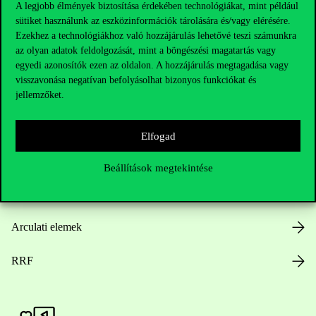
A legjobb élmények biztosítása érdekében technológiákat, mint például
sütiket használunk az eszközinformációk tárolására és/vagy elérésére.
Hasznos linkek
Ezekhez a technológiákhoz való hozzájárulás lehetővé teszi számunkra
az olyan adatok feldolgozását, mint a böngészési magatartás vagy
egyedi azonosítók ezen az oldalon. A hozzájárulás megtagadása vagy
visszavonása negatívan befolyásolhat bizonyos funkciókat és
Nyitvatartás
jellemzőket.
Házirend
Elfogad
Közérdekű adatok
Beállítások megtekintése
Karrier
Arculati elemek
RRF