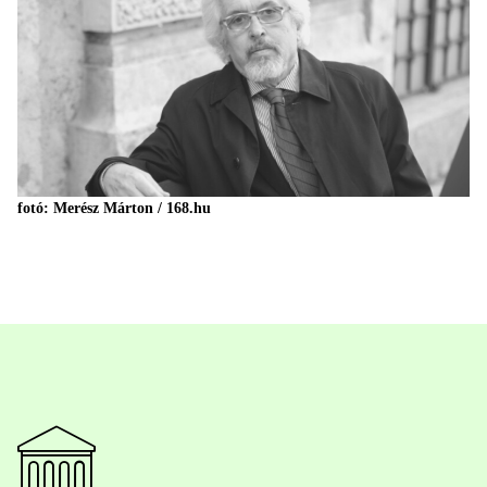
fotó: Merész Márton / 168.hu