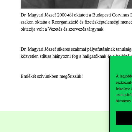
Dr. Magyari József 2000-től oktatott a Budapesti Corvinu
szakon oktatta a Reorganizáció és fizetésképtelenségi mene
oktatója volt a Vezetés és szervezés tárgynak.
Dr. Magyari József sikeres szakmai pályafutásának tanulságai
közvetlen stílusa hiányozni fog a hallgatóknak és a kollégá
Emlékét szívünkben megőrizzük!
A legjobb
eszközinf
lehetővé 
azonosító
bizonyos 