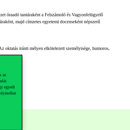
zet óraadó tantáraként a Felszámoló és Vagyonfelügyelő
anáraként, majd címzetes egyetemi docenseként népszerű
 Az oktatás iránti mélyen elkötelezett személyisége, humoros,
k az
ulás
gy egyedi
olyásolhat