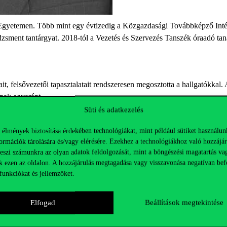
s Egyetemen. Több mint egy évtizedig a Közgazdasági Továbbképző Inté
dzsment tantárgyat. 2018-tól a Vezetés és Szervezés Tanszék óraadó t
t, felsővezetői tapasztalatait rendszeresen megosztotta a hallgatókkal.
knak egyaránt.
Süti és adatkezelés
 élmények biztosítása érdekében technológiákat, mint például sütiket használun
ormációk tárolására és/vagy elérésére. Ezekhez a technológiákhoz való hozzájár
teszi számunkra az olyan adatok feldolgozását, mint a böngészési magatartás va
k ezen az oldalon. A hozzájárulás megtagadása vagy visszavonása negatívan bef
funkciókat és jellemzőket.
Elfogad
Beállítások megtekintése