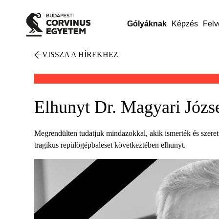
Gólyáknak
Képzés
Felv
VISSZA A HÍREKHEZ
Elhunyt Dr. Magyari Józs
Megrendülten tudatjuk mindazokkal, akik ismerték és szere
tragikus repülőgépbaleset következtében elhunyt.