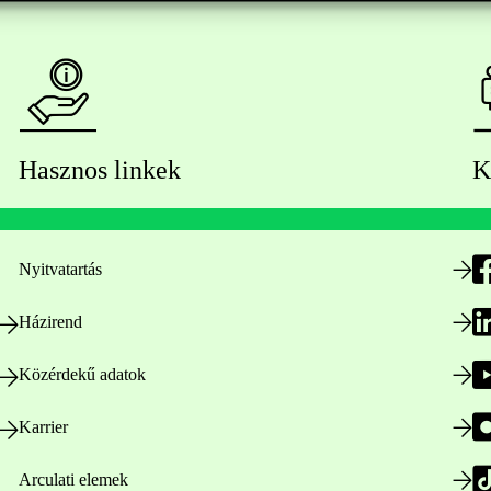
Hasznos linkek
K
Nyitvatartás
Házirend
Közérdekű adatok
Karrier
Arculati elemek