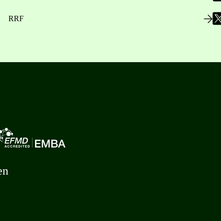
RRF
en