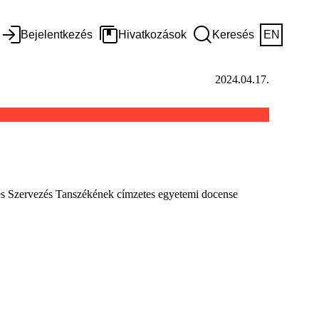
Bejelentkezés
Hivatkozások
Keresés
EN
2024.04.17.
 és Szervezés Tanszékének címzetes egyetemi docense