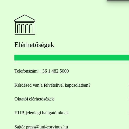
Elérhetőségek
Telefonszám:
+36 1 482 5000
Kérdésed van a felvételivel kapcsolatban?
Oktatói elérhetőségek
HUB jelenlegi hallgatóinknak
Sajtó:
press@uni-corvinus.hu