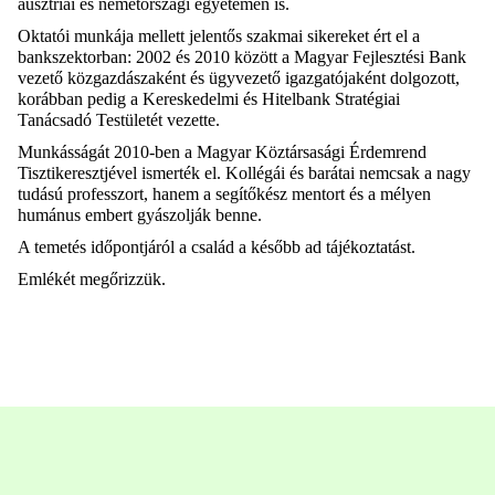
ausztriai és németországi egyetemen is.
Oktatói munkája mellett jelentős szakmai sikereket ért el a
bankszektorban: 2002 és 2010 között a Magyar Fejlesztési Bank
vezető közgazdászaként és ügyvezető igazgatójaként dolgozott,
korábban pedig a Kereskedelmi és Hitelbank Stratégiai
Tanácsadó Testületét vezette.
Munkásságát 2010-ben a Magyar Köztársasági Érdemrend
Tisztikeresztjével ismerték el. Kollégái és barátai nemcsak a nagy
tudású professzort, hanem a segítőkész mentort és a mélyen
humánus embert gyászolják benne.
A temetés időpontjáról a család a később ad tájékoztatást.
Emlékét megőrizzük.