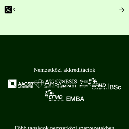
X
Nemzetközi akkreditációk
Főbb tagságok nemzetközi szervezetekben