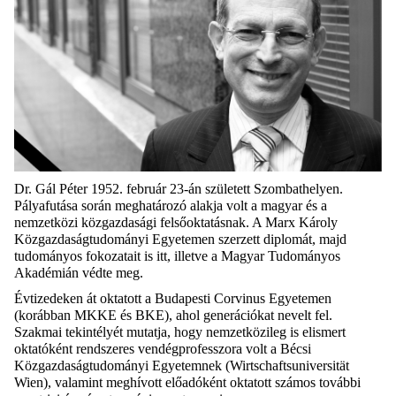
Dr. Gál Péter 1952. február 23-án született Szombathelyen.
Pályafutása során meghatározó alakja volt a magyar és a
nemzetközi közgazdasági felsőoktatásnak. A Marx Károly
Közgazdaságtudományi Egyetemen szerzett diplomát, majd
tudományos fokozatait is itt, illetve a Magyar Tudományos
Akadémián védte meg.
Évtizedeken át oktatott a Budapesti Corvinus Egyetemen
(korábban MKKE és BKE), ahol generációkat nevelt fel.
Szakmai tekintélyét mutatja, hogy nemzetközileg is elismert
oktatóként rendszeres vendégprofesszora volt a Bécsi
Közgazdaságtudományi Egyetemnek (Wirtschaftsuniversität
Wien), valamint meghívott előadóként oktatott számos további