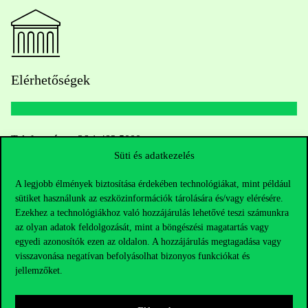
Elérhetőségek
Telefonszám:
+36 1 482 5000
Süti és adatkezelés
Kérdésed van a felvételivel kapcsolatban?
A legjobb élmények biztosítása érdekében technológiákat, mint például
sütiket használunk az eszközinformációk tárolására és/vagy elérésére.
Oktatói elérhetőségek
Ezekhez a technológiákhoz való hozzájárulás lehetővé teszi számunkra
az olyan adatok feldolgozását, mint a böngészési magatartás vagy
HUB jelenlegi hallgatóinknak
egyedi azonosítók ezen az oldalon. A hozzájárulás megtagadása vagy
visszavonása negatívan befolyásolhat bizonyos funkciókat és
jellemzőket.
Sajtó:
press@uni-corvinus.hu