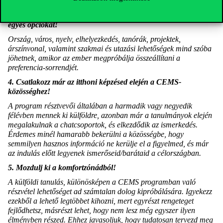
vagy a jelentkezési folyamat során.
3. Az egyetem kiválasztásánál értékeld több szempont mentén az
egyes opciókat!
Ország, város, nyelv, elhelyezkedés, tanórák, projektek,
árszínvonal, valamint szakmai és utazási lehetőségek mind szóba
jöhetnek, amikor az ember megpróbálja összeállítani a
preferencia-sorrendjét.
4. Csatlakozz már az itthoni képzésed elején a CEMS-
közösséghez!
A program résztvevői általában a harmadik vagy negyedik
félévben mennek ki külföldre, azonban már a tanulmányok elején
megalakulnak a chatcsoportok, és elkezdődik az ismerkedés.
Érdemes minél hamarabb bekerülni a közösségbe, hogy
semmilyen hasznos információ ne kerülje el a figyelmed, és már
az indulás előtt legyenek ismerőseid/barátaid a célországban.
5. Mozdulj ki a komfortzónádból!
A külföldi tanulás, különösképen a CEMS programban való
részvétel lehetőséget ad számtalan dolog kipróbálására. Igyekezz
ezekből a lehető legtöbbet kihozni, mert egyrészt rengeteget
fejlődhetsz, másrészt lehet, hogy nem lesz még egyszer ilyen
élményben részed. Ehhez javasoljuk, hogy tudatosan tervezd meg