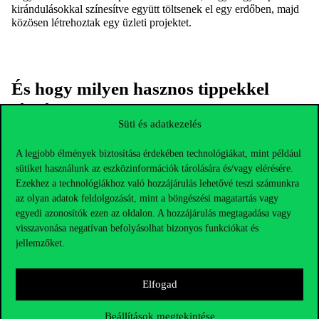
kirándulásokkal színesítve együtt töltsenek el egy erdőben, majd
közösen létrehoztak egy üzleti projektet.
És hogy milyen hasznos tippekkel
látnák el a CEMS programba
Süti és adatkezelés
jelentkezőket?
A legjobb élmények biztosítása érdekében technológiákat, mint például
1. Adj időt magadnak!
sütiket használunk az eszközinformációk tárolására és/vagy elérésére.
Ezekhez a technológiákhoz való hozzájárulás lehetővé teszi számunkra
A kiutazás utáni első pár hét a berendezkedésről, megszokásról
szól. Az elején nem egyszerű, főleg ha új és ismeretlen helyre
az olyan adatok feldolgozását, mint a böngészési magatartás vagy
megy az ember. De amint kialakul a helyismeret, a napi rutin, és
egyedi azonosítók ezen az oldalon. A hozzájárulás megtagadása vagy
barátságok köttetnek, onnantól minden sínen van.
visszavonása negatívan befolyásolhat bizonyos funkciókat és
jellemzőket.
2. Fordíts időt az előkészületekre!
Sok esetben a lakáskeresés, a szükséges dokumentumok átlátása
és az utazás megszervezése bonyolult folyamat, ne hagyd az
Elfogad
utolsó pillanatra! Hasonlóan érdemes időben összegyűjteni, hogy
milyen elvárások, határidők, teendők vannak erre a két félévre
Beállítások megtekintése