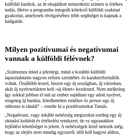
külföldi barátok, az itt elsajátított nemzetközi szinten is értékes
tudás, illetve a programba integrált kötelező külföldi szakmai
gyakorlat, amelynek elvégzéséhez több segítséget is kapnak a
hallgatók.
Milyen pozitívumai és negatívumai
vannak a külföldi félévnek?
„Számomra mind a jelenlegi, mind a korábbi külföldi
tapasztalataim nagyon erősen szemlélet- és karakterformálók
voltak. Önállóbb leszel, hiszen egy új országban, új városban,
akár új nyelvterületen kell »új életet« kezdened. Nem mellesleg
így sokkal jobban el tud az ember sajátítani egy adott nyelvet,
rengeteg új barátra, feledhetetlen emlékre és persze egy új
otthonra is rátalál” – emelte ki a pozitívumokat Tamás.
„Negatívum, vagy inkább nehézség megszokni esetleg egy új
oktatási kultúrát és értékelési rendszert, de ez ugyanakkor
fejlődési lehetőséget is jelent. A nehézségek közé tartozik még,
hogy az elején nem mindig egyszerű; időt kell hagyni ahhoz,