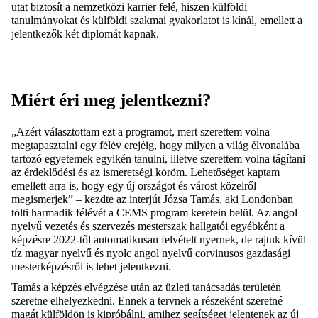
utat biztosít a nemzetközi karrier felé, hiszen külföldi
tanulmányokat és külföldi szakmai gyakorlatot is kínál, emellett a
jelentkezők két diplomát kapnak.
Miért éri meg jelentkezni?
„Azért választottam ezt a programot, mert szerettem volna
megtapasztalni egy félév erejéig, hogy milyen a világ élvonalába
tartozó egyetemek egyikén tanulni, illetve szerettem volna tágítani
az érdeklődési és az ismeretségi köröm. Lehetőséget kaptam
emellett arra is, hogy egy új országot és várost közelről
megismerjek” – kezdte az interjút Józsa Tamás, aki Londonban
tölti harmadik félévét a CEMS program keretein belül. Az angol
nyelvű vezetés és szervezés mesterszak hallgatói egyébként a
képzésre 2022-től automatikusan felvételt nyernek, de rajtuk kívül
tíz magyar nyelvű és nyolc angol nyelvű corvinusos gazdasági
mesterképzésről is lehet jelentkezni.
Tamás a képzés elvégzése után az üzleti tanácsadás területén
szeretne elhelyezkedni. Ennek a tervnek a részeként szeretné
magát külföldön is kipróbálni, amihez segítséget jelentenek az új