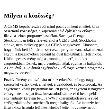
Milyen a közösség?
A CEMS képzés résztvevői mind pozitívumként emelték ki az
összetartó közösséget, a kapcsolati háló építésének előnyeit,
illetve a színes programválasztékot. Savanya Csenge
Stockholmban tölti a félévet, ahol a CEMS Club Stockholm
elnöke, nem mellesleg pedig a CEMS nagykövete. Elmondta,
hogy náluk heti két-három szervezett program van, sokat utaznak
együtt, a közeljövőben például hajóval látogatnak el Helsinkibe.
Különleges esemény még a „running dinner”, ahol kis
csoportokban főznek, majd vendégül látják egymást a hallgatók.
Az ott lévő 118 diákból egyébként 26 fő foglalkozik a programok
megszervezésével.
Pozitív élmény volt számára már az érkezéskor, hogy nagy
szeretettel várták őket, a helyiek érdeklődőek és befogadóak. Az
egyetemen kívüli programok mellett pedig az egyetem is nagyban
elősegítette a csapat összekovácsolódását, az első héten például
egy tantárgy keretein belül a WWF közreműködésével a svéd
erdőgazdálkodást ismerhették meg a hallgatók. Az intenzív heti
tárgyakhoz hasonló felépítés lehetővé tette, hogy négy napot