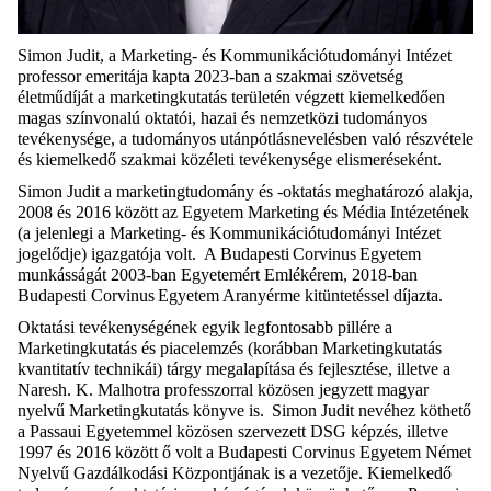
Simon Judit, a Marketing- és Kommunikációtudományi Intézet
professor emeritája kapta 2023-ban a szakmai szövetség
életműdíját a marketingkutatás területén végzett kiemelkedően
magas színvonalú oktatói, hazai és nemzetközi tudományos
tevékenysége, a tudományos utánpótlásnevelésben való részvétele
és kiemelkedő szakmai közéleti tevékenysége elismeréseként.
Simon Judit a marketingtudomány és -oktatás meghatározó alakja,
2008 és 2016 között az Egyetem
Marketing és Média Intézetének
(a jelenlegi
a Marketing- és Kommunikációtudományi Intézet
jogelődje) igazgatója volt.
A Budapesti Corvinus Egyetem
munkásságát 2003-ban Egyetemért Emlékérem, 2018-ban
Budapesti Corvinus Egyetem Aranyérme kitüntetéssel díjazta.
Oktatási tevékenységének egyik legfontosabb pillére a
Marketingkutatás és piacelemzés (korábban Marketingkutatás
kvantitatív technikái) tárgy megalapítása és fejlesztése, illetve a
Naresh. K. Malhotra professzorral közösen jegyzett magyar
nyelvű Marketingkutatás könyve is. Simon Judit nevéhez köthető
a Passaui Egyetemmel közösen szervezett DSG képzés, illetve
1997 és 2016 között ő volt a Budapesti Corvinus Egyetem Német
Nyelvű Gazdálkodási Központjának is a vezetője. Kiemelkedő