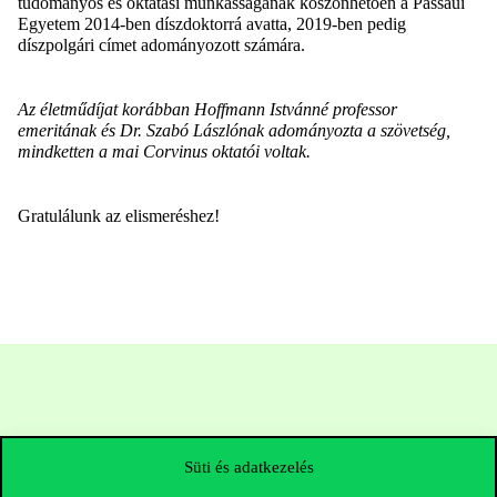
tudományos és oktatási munkásságának köszönhetően a Passaui
Egyetem 2014-ben díszdoktorrá avatta, 2019-ben pedig
díszpolgári címet adományozott számára.
Az életműdíjat korábban Hoffmann Istvánné professor
emeritának és Dr. Szabó Lászlónak adományozta a szövetség,
mindketten a mai Corvinus oktatói voltak.
Gratulálunk az elismeréshez!
Süti és adatkezelés