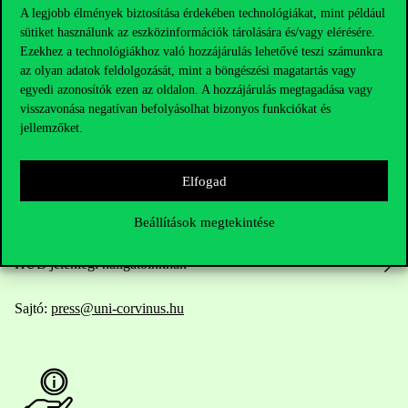
A legjobb élmények biztosítása érdekében technológiákat, mint például
sütiket használunk az eszközinformációk tárolására és/vagy elérésére.
Elérhetőségek
Ezekhez a technológiákhoz való hozzájárulás lehetővé teszi számunkra
az olyan adatok feldolgozását, mint a böngészési magatartás vagy
egyedi azonosítók ezen az oldalon. A hozzájárulás megtagadása vagy
visszavonása negatívan befolyásolhat bizonyos funkciókat és
jellemzőket.
Telefonszám:
+36 1 482 5000
Kérdésed van a felvételivel kapcsolatban?
Elfogad
Oktatói elérhetőségek
Beállítások megtekintése
HUB jelenlegi hallgatóinknak
Sajtó:
press@uni-corvinus.hu