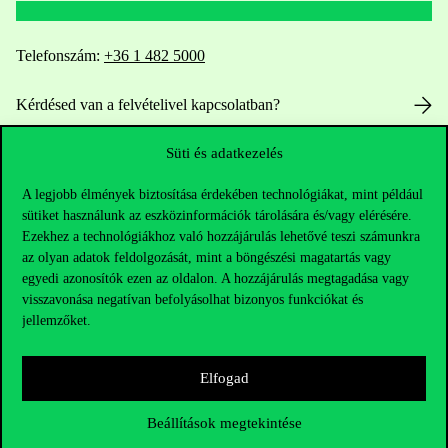
Telefonszám:
+36 1 482 5000
Kérdésed van a felvételivel kapcsolatban?
Oktatói elérhetőségek
Süti és adatkezelés
A legjobb élmények biztosítása érdekében technológiákat, mint például
HUB jelenlegi hallgatóinknak
sütiket használunk az eszközinformációk tárolására és/vagy elérésére.
Ezekhez a technológiákhoz való hozzájárulás lehetővé teszi számunkra
Sajtó:
press@uni-corvinus.hu
az olyan adatok feldolgozását, mint a böngészési magatartás vagy
egyedi azonosítók ezen az oldalon. A hozzájárulás megtagadása vagy
visszavonása negatívan befolyásolhat bizonyos funkciókat és
jellemzőket.
Elfogad
Hasznos linkek
Beállítások megtekintése