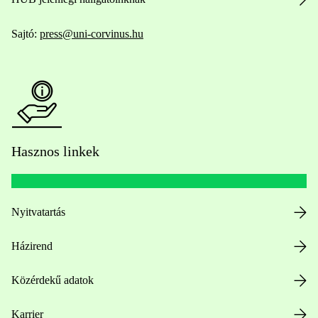
Sajtó:
press@uni-corvinus.hu
Hasznos linkek
Nyitvatartás
Házirend
Közérdekű adatok
Karrier