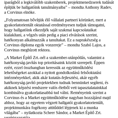
iparágból a legkiválóbb szakemberek, projektmenedzserek tudását
építjük be hallgatóink tanulmányaiba” – mondta Anthony Radev,
a Corvinus elnöke.
„Folyamatosan bővítjük élő vállalati partneri körünket, mert a
gyakorlatorientált oktatással eredményesen tudjuk támogatni,
hogy hallgatóink elkezdjék saját szakmai kapcsolataikat
kialakítani, a végzés után pedig a piaci elvárások szerint,
hatékonyan alkalmazzák a tanultakat. Ez a naprakészség a
Corvinus diploma egyik vonzereje” – mondta Szabó Lajos, a
Corvinus megbízott rektora.
„A Market Építő Zrt.-nél a szakember-utánpótlás, valamint a
hatékonyság-javítás top prioritásaink között szerepelt. Éppen
ezért, ezzel összhangban keressük az együttműködési
lehetőségeket azokkal a nyitott gondolkodású felsőoktatási
intézményekkel, akik akár kutatás-fejlesztési, akár egyéb
hatékonyság-javító projektekben tudnak bennünket segíteni, és
akiknek képzési rendszere valós életből vett tapasztalatainkkal
kombinálva gyakorlatiasabbá tud válni. Reményeink szerint a
Corvinus és a Market együttműködése nagyban hozzájárul majd
ahhoz, hogy az egyetem végzett hallgatói gyakorlatorientált,
projektmunkára fogékony attitűddel lépjenek ki a munka
világába” – nyilatkozta Scheer Sándor, a Market Építő Zrt.
vezérigazgatója.