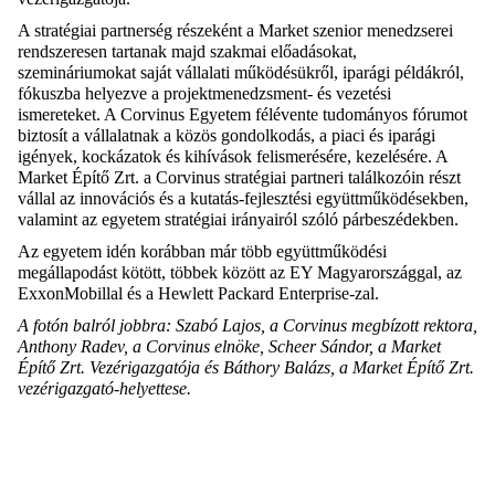
A stratégiai partnerség részeként a Market szenior menedzserei
rendszeresen tartanak majd szakmai előadásokat,
szemináriumokat saját vállalati működésükről, iparági példákról,
fókuszba helyezve a projektmenedzsment- és vezetési
ismereteket. A Corvinus Egyetem félévente tudományos fórumot
biztosít a vállalatnak a közös gondolkodás, a piaci és iparági
igények, kockázatok és kihívások felismerésére, kezelésére. A
Market Építő Zrt. a Corvinus stratégiai partneri találkozóin részt
vállal az innovációs és a kutatás-fejlesztési együttműködésekben,
valamint az egyetem stratégiai irányairól szóló párbeszédekben.
Az egyetem idén korábban már több együttműködési
megállapodást kötött, többek között az EY Magyarországgal, az
ExxonMobillal és a Hewlett Packard Enterprise-zal.
A fotón balról jobbra: Szabó Lajos, a Corvinus megbízott rektora,
Anthony Radev, a Corvinus elnöke, Scheer Sándor, a Market
Építő Zrt. Vezérigazgatója és Báthory Balázs, a Market Építő Zrt.
vezérigazgató-helyettese.