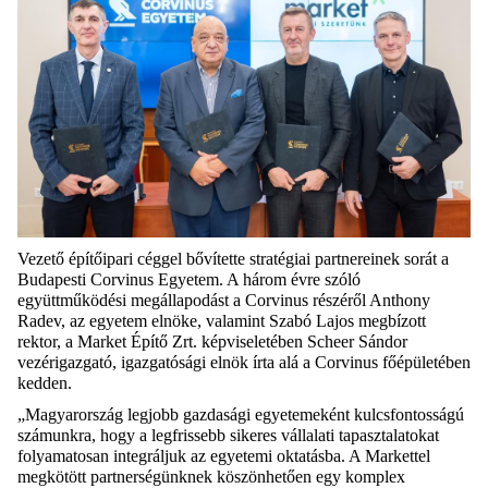
Vezető építőipari céggel bővítette stratégiai partnereinek sorát a
Budapesti Corvinus Egyetem. A három évre szóló
együttműködési megállapodást a Corvinus részéről
Anthony
Radev, az egyetem elnöke, valamint Szabó Lajos megbízott
rektor, a Market Építő Zrt. képviseletében Scheer Sándor
vezérigazgató, igazgatósági elnök írta alá a Corvinus főépületében
kedden.
„Magyarország legjobb gazdasági egyetemeként kulcsfontosságú
számunkra, hogy a legfrissebb sikeres vállalati tapasztalatokat
folyamatosan integráljuk az egyetemi oktatásba. A Markettel
megkötött partnerségünknek köszönhetően egy komplex