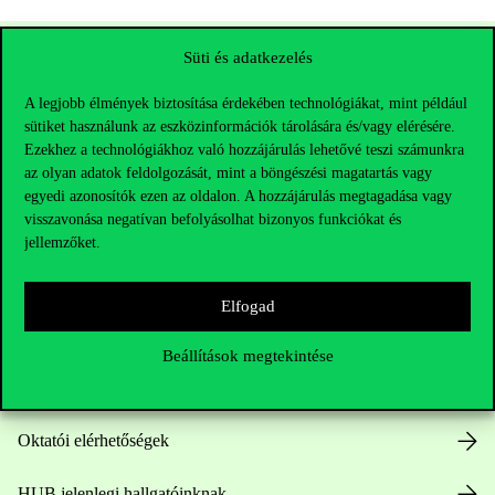
Süti és adatkezelés
A legjobb élmények biztosítása érdekében technológiákat, mint például
sütiket használunk az eszközinformációk tárolására és/vagy elérésére.
Ezekhez a technológiákhoz való hozzájárulás lehetővé teszi számunkra
az olyan adatok feldolgozását, mint a böngészési magatartás vagy
egyedi azonosítók ezen az oldalon. A hozzájárulás megtagadása vagy
visszavonása negatívan befolyásolhat bizonyos funkciókat és
Elérhetőségek
jellemzőket.
Elfogad
Telefonszám:
+36 1 482 5000
Beállítások megtekintése
Kérdésed van a felvételivel kapcsolatban?
Oktatói elérhetőségek
HUB jelenlegi hallgatóinknak