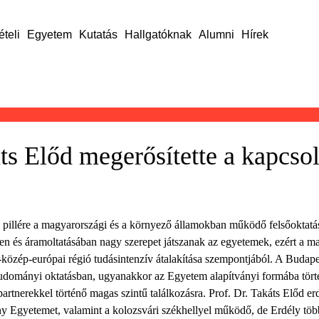
ételi
Egyetem
Kutatás
Hallgatóknak
Alumni
Hírek
s Előd megerősítette a kapcsol
 pillére a magyarországi és a környező államokban működő felsőoktatás
ben és áramoltatásában nagy szerepet játszanak az egyetemek, ezért a 
t-közép-európai régió tudásintenzív átalakítása szempontjából. A Budape
omtudományi oktatásban, ugyanakkor az Egyetem alapítványi formába tör
partnerekkel történő magas szintű találkozásra. Prof. Dr. Takáts Előd e
Egyetemet, valamint a kolozsvári székhellyel működő, de Erdély több