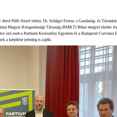
theol Pálfi József rektor, Dr. Szilágyi Ferenc a Gazdaság- és Társada
ániai Magyar Közgazdasági Társaság (RMKT) Bihar megyei elnöke fog
lletve szó esett a Partiumi Keresztény Egyetem és a Budapesti Corvinus
k a kiépítése jelenleg is zajlik.