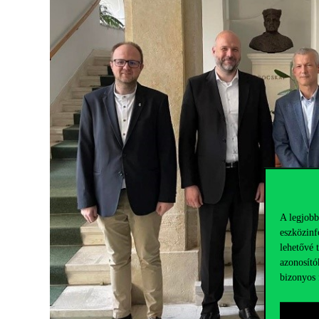
A legjobb
eszközinf
lehetővé 
azonosító
bizonyos 