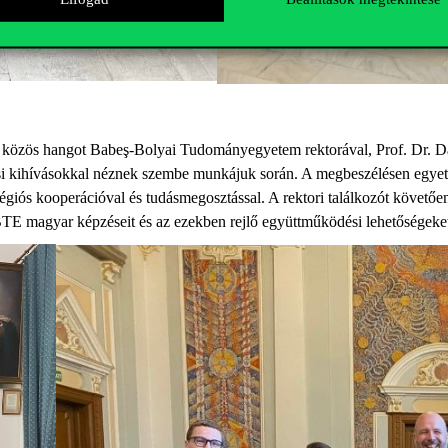
 a közös hangot Babeş-Bolyai Tudományegyetem rektorával, Prof. Dr. Da
ási kihívásokkal néznek szembe munkájuk során. A megbeszélésen egyeté
égiós kooperációval és tudásmegosztással. A rektori találkozót követőe
BTE magyar képzéseit és az ezekben rejlő együttműködési lehetőségeke