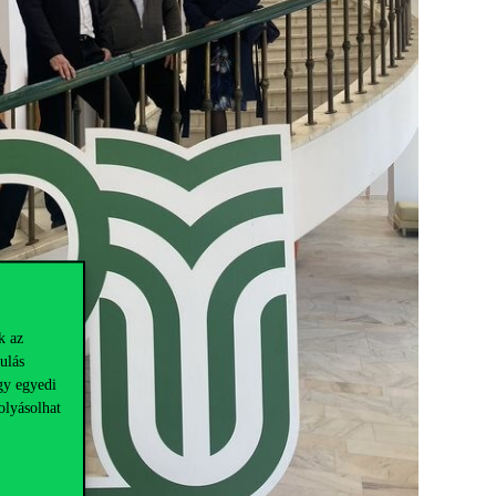
k az
ulás
gy egyedi
olyásolhat