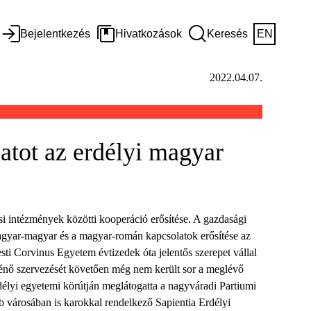
Bejelentkezés
Hivatkozások
Keresés
EN
2022.04.07.
atot az erdélyi magyar
i intézmények közötti kooperáció erősítése. A gazdasági
magyar-magyar és a magyar-román kapcsolatok erősítése az
sti Corvinus Egyetem évtizedek óta jelentős szerepet vállal
ténő szervezését követően még nem került sor a meglévő
rdélyi egyetemi körútján meglátogatta a nagyváradi Partiumi
 városában is karokkal rendelkező Sapientia Erdélyi