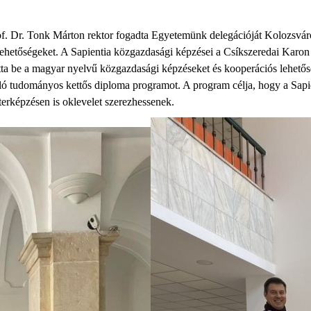
Dr. Tonk Márton rektor fogadta Egyetemünk delegációját Kolozsváron, a
lehetőségeket. A Sapientia közgazdasági képzései a Csíkszeredai Karon 
a be a magyar nyelvű közgazdasági képzéseket és kooperációs lehetősé
tudományos kettős diploma programot. A program célja, hogy a Sapienti
terképzésen is oklevelet szerezhessenek.