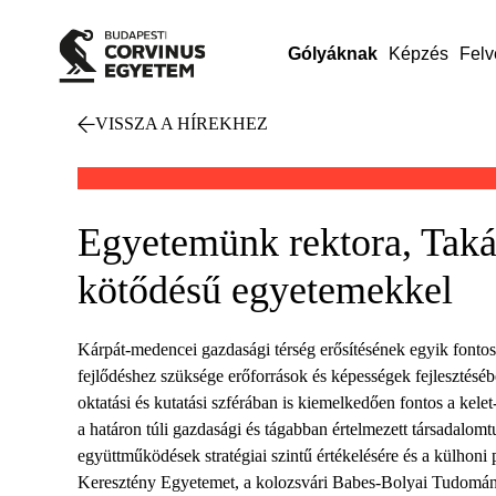
Gólyáknak
Képzés
Felv
VISSZA A HÍREKHEZ
Egyetemünk rektora, Takát
kötődésű egyetemekkel
Kárpát-medencei gazdasági térség erősítésének egyik fontos
fejlődéshez szüksége erőforrások és képességek fejlesztésé
oktatási és kutatási szférában is kiemelkedően fontos a kele
a határon túli gazdasági és tágabban értelmezett társadal
együttműködések stratégiai szintű értékelésére és a külhoni 
Keresztény Egyetemet, a kolozsvári Babes-Bolyai Tudomány 