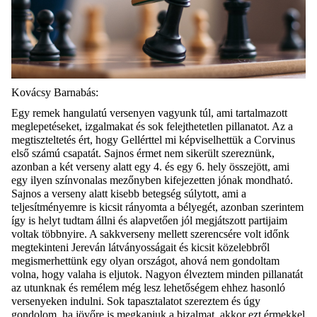
Kovácsy Barnabás:
Egy remek hangulatú versenyen vagyunk túl, ami tartalmazott
meglepetéseket, izgalmakat és sok felejthetetlen pillanatot. Az a
megtiszteltetés ért, hogy Gellérttel mi képviselhettük a Corvinus
első számú csapatát. Sajnos érmet nem sikerült szereznünk,
azonban a két verseny alatt egy 4. és egy 6. hely összejött, ami
egy ilyen színvonalas mezőnyben kifejezetten jónak mondható.
Sajnos a verseny alatt kisebb betegség súlytott, ami a
teljesítményemre is kicsit rányomta a bélyegét, azonban szerintem
így is helyt t
udtam állni és alapvetően jól megjátszott partijaim
voltak többnyire. A sakkverseny mellett szerencsére volt időnk
megtekinteni Jereván látványosságait és kicsit közelebbről
megismerhettünk egy olyan országot, ahová nem gondoltam
volna, hogy valaha is eljutok. Nagyon élveztem minden pillanatát
az utunknak és remélem még lesz lehetőségem ehhez hasonló
versenyeken indulni. Sok tapasztalatot szereztem és úgy
gondolom, ha jövőre is megkapjuk a bizalmat, akkor ezt érmekkel