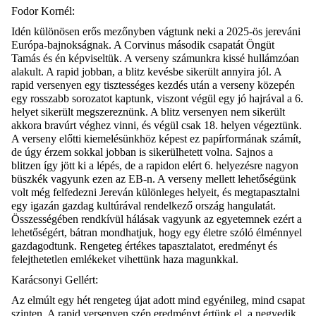
Fodor Kornél:
Idén különösen erős mezőnyben vágtunk neki a 2025-ös jereváni
Európa-bajnokságnak. A Corvinus második csapatát Öngüt
Tamás és én képviseltük. A verseny számunkra kissé hullámzóan
alakult. A rapid jobban, a blitz kevésbe sikerült annyira jól. A
rapid versenyen egy tisztességes kezdés után a verseny közepén
egy rosszabb sorozatot kaptunk, viszont végül egy jó hajrával a 6.
helyet sikerült megszereznünk. A blitz versenyen nem sikerült
akkora bravúrt véghez vinni, és végül csak 18. helyen végeztünk.
A verseny e
lőtti kiemelésünkhöz képest ez papírformának számít,
de úgy érzem sokkal jobban is sikerülhetett volna. Sajnos a
blitzen így jött ki a lépés, de a rapidon elért 6. helyezésre nagyon
büszkék vagyunk ezen az EB-n. A verseny mellett lehetőségünk
volt még felfedezni Jereván különleges helyeit, és megtapasztalni
egy igazán gazdag kultúrával rendelkező ország hangulatát.
Összességében rendkívül hálásak vagyunk az egyetemnek ezért a
lehetőségért, bátran mondhatjuk, hogy egy életre szóló élménnyel
gazdagodtunk. Ren
geteg értékes tapasztalatot, eredményt és
felejthetetlen emlékeket vihettünk haza magunkkal.
Karácsonyi Gellért:
Az elmúlt
egy hét rengeteg újat adott mind egyénileg, mind csapat
szinten. A rapid versenyen szép eredményt értünk el, a negyedik