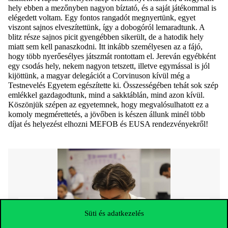
hely ebben a mezőnyben nagyon bíztató, és a saját játékommal is
elégedett voltam. Egy fontos rangadót megnyertünk, egyet
viszont sajnos elveszítettünk, így a dobogóról lemaradtunk. A
blitz része sajnos picit gyengébben sikerült, de a hatodik hely
miatt sem kell panaszkodni. Itt inkább személyesen az a fájó,
hogy több nyerőesélyes játszmát rontottam el. Jereván egyébként
egy csodás hely, ne
kem nagyon tetszett, illetve egymással is jól
kijöttünk, a magyar delegációt a Corvinuson kívül még a
Testnevelés Egyetem egészítette ki. Összességében tehát sok szép
emlékkel gazdagodtunk, mind a sakktáblán, mind azon kívül.
Köszönjük szépen az egyetemnek, hogy megvalósulhatott ez a
komoly megmérettetés, a jövőben is készen állunk minél több
díjat és helyezést elhozni MEFOB és EUSA rendezvényekről!
Süti és adatkezelés