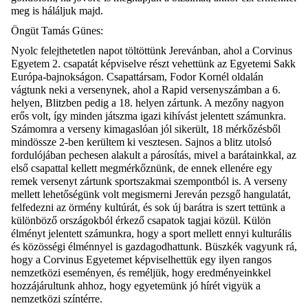
meg is háláljuk majd.
Öngüt Tamás Günes:
Nyolc felejthetetlen napot töltöttünk Jerevánban, ahol a
Corvinus
Egyetem 2. csapatát képviselve részt vehettünk az Egyetemi Sakk
Európa-bajnokságon. Csapattársam, Fodor Kornél oldalán
vágtunk neki a versenynek, ahol a Rapid versenyszámban a 6.
helyen, Blitzben pedig a 18. helyen zártunk. A mezőny nagyon
erős volt, így minden játszma igazi kihívást jelentett számunkra.
Számomra a verseny kimagaslóan jól sikerült, 18 mérkőzésből
mindössze 2-ben kerültem ki vesztesen. Sajnos a blitz utolsó
fordulójában pechesen alakult a párosítás, mivel a barátainkkal, az
első csa
pattal kellett megmérkőznünk, de ennek ellenére egy
remek versenyt zártunk sportszakmai szempontból is. A verseny
mellett lehetőségünk volt megismerni Jereván pezsgő hangulatát,
felfedezni az örmény kultúrát, és sok új barátra is szert tettünk a
különböző országokból érkező csapatok tagjai közül. Külön
élményt jelentett számunkra, hogy a sport mellett ennyi kulturális
és közösségi élménnyel is gazdagodhattunk. Büszkék vagyunk rá,
hogy a Corvinus Egyetemet képviselhettük egy ilyen rangos
nemzetközi eseményen
, és reméljük, hogy eredményeinkkel
hozzájárultunk ahhoz, hogy egyetemünk jó hírét vigyük a
nemzetközi színtérre.