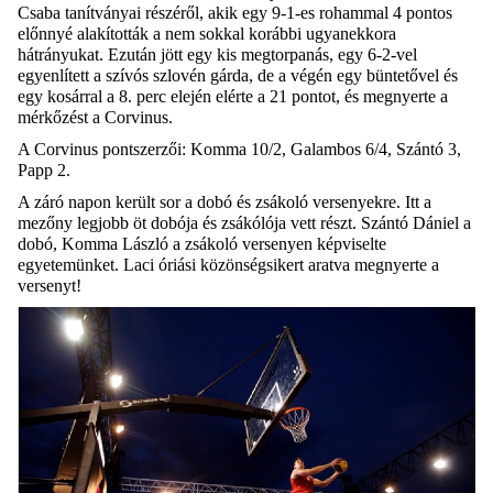
Csaba tanítványai részéről, akik egy 9-1-es rohammal 4 pontos
előnnyé alakították a nem sokkal korábbi ugyanekkora
hátrányukat. Ezután jött egy kis megtorpanás, egy 6-2-vel
egyenlített a szívós szlovén gárda, de a végén egy büntetővel és
egy kosárral a 8. perc elején elérte a 21 pontot, és megnyerte a
mérkőzést a Corvinus.
A Corvinus pontszerzői: Komma 10/2, Galambos 6/4, Szántó 3,
Papp 2.
A záró napon került sor a dobó és zsákoló versenyekre. Itt a
mezőny legjobb öt dobója és zsákólója vett részt. Szántó Dániel a
dobó, Komma László a zsákoló versenyen képviselte
egyetemünket. Laci óriási közönségsikert aratva megnyerte a
versenyt!