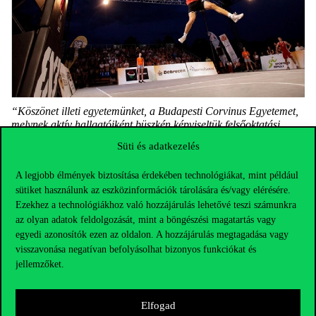
“Köszönet illeti egyetemünket, a Budapesti Corvinus Egyetemet,
melynek aktív hallgatóiként büszkén képviseltük felsőoktatási
intézményünket. De büszkén képviseltük egyetemünk mellett
Süti és adatkezelés
hazánkat is ezen a rangos eseményen”
– mondták sportolóink.
A legjobb élmények biztosítása érdekében technológiákat, mint például
sütiket használunk az eszközinformációk tárolására és/vagy elérésére.
Ezekhez a technológiákhoz való hozzájárulás lehetővé teszi számunkra
az olyan adatok feldolgozását, mint a böngészési magatartás vagy
egyedi azonosítók ezen az oldalon. A hozzájárulás megtagadása vagy
visszavonása negatívan befolyásolhat bizonyos funkciókat és
jellemzőket.
Elfogad