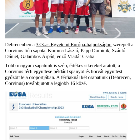
Debrecenben a
3×3-as Egyetemi Európa-bajnokságon
szerepelt a
Corvinus fiú csapata: Komma László, Papp Dominik, Szántó
Dániel, Galambos Árpád, edző Vladár Csaba.
Több magyar csapatunk is szép, értékes sikereket aratott, a
Corvinus férfi együttese például spanyol és horvát együttest
győzött le a csoportjában. A férfiaknál két csapatunk (Debrecen,
Corvinus) továbbjutott a legjobb 16 közé.