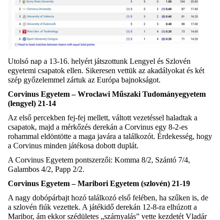
Utolsó nap a 13-16. helyért játszottunk Lengyel és Szlovén
egyetemi csapatok ellen. Sikeresen vettük az akadályokat és két
szép győzelemmel zártuk az Európa bajnokságot.
Corvinus Egyetem – Wroclawi Műszaki Tudományegyetem
(lengyel) 21-14
Az első percekben fej-fej mellett, váltott vezetéssel haladtak a
csapatok, majd a mérkőzés derekán a Corvinus egy 8-2-es
rohammal eldöntötte a maga javára a találkozót. Érdekesség, hogy
a Corvinus minden játékosa dobott duplát.
A Corvinus Egyetem pontszerzői: Komma 8/2, Szántó 7/4,
Galambos 4/2, Papp 2/2.
Corvinus Egyetem – Maribori Egyetem (szlovén) 21-19
A nagy dobópárbajt hozó találkozó első felében, ha szűken is, de
a szlovén fiúk vezettek. A játékidő derekán 12-8-ra elhúzott a
Maribor, ám ekkor szédületes „szárnyalás” vette kezdetét Vladár