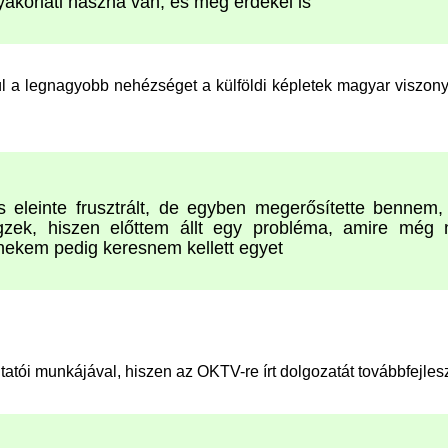
gyakorlati haszna van, és még érdekel is
ül a legnagyobb nehézséget a külföldi képletek magyar viszon
s eleinte frusztrált, de egyben megerősítette bennem,
gzek, hiszen előttem állt egy probléma, amire még 
nekem pedig keresnem kellett egyet
atói munkájával, hiszen az OKTV-re írt dolgozatát továbbfejles