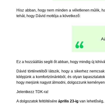
Hisz abban, hogy nem minden a véletlenen múlik, h
tehát, hogy Dávid mottója a következő:
Az
Ez a hozzáállás segíti őt abban, hogy mindig új kihív
Dávid történetéből látszik, hogy a sikerhez nemcs
kilépjünk a komfortzónánkból, és olyan tapasztalato
hogy merjünk nagyot álmodni, dolgozzunk keményen, é
Jelentkezz TDK-ra!
A dolgozatok feltöltésére
április 23-ig
van lehetőség, 