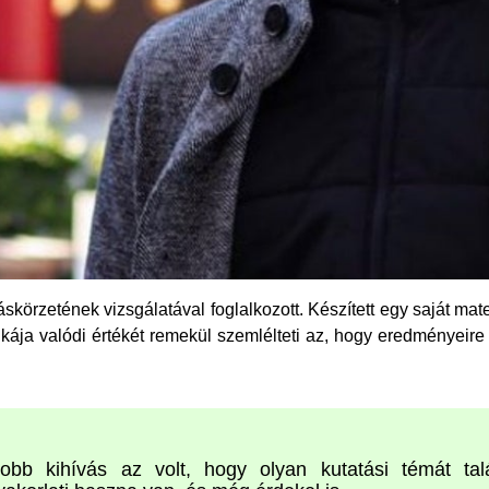
skörzetének vizsgálatával foglalkozott. Készített egy saját ma
ája valódi értékét remekül szemlélteti az, hogy eredményeire 
bb kihívás az volt, hogy olyan kutatási témát talá