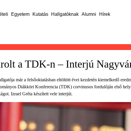
ételi
Egyetem
Kutatás
Hallgatóknak
Alumni
Hírek
arolt a TDK-n – Interjú Nagyvá
gatója már a felsőoktatásban eltöltött évei kezdetén kiemelkedő eredmé
udományos Diákköri Konferencia (TDK) corvinusos fordulóján első helyezés
ot. Izrael Gréta készített vele interjút.