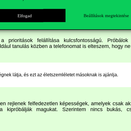
nehezen teremt egyensúlyt életében. Bevált módszereként a pri
yekszik fókuszáltan dolgozni a legfontosabb feladatán.
Elfogad
Beállítások megtekintése
 prioritások felállítása kulcsfontosságú. Próbálok
ldául tanulás közben a telefonomat is elteszem, hogy ne
nek látja, és ezt az életszemléletet másoknak is ajánlja.
n rejlenek felfedezetlen képességek, amelyek csak ak
 ha kipróbálják magukat. Szerintem nincs bukás, cs