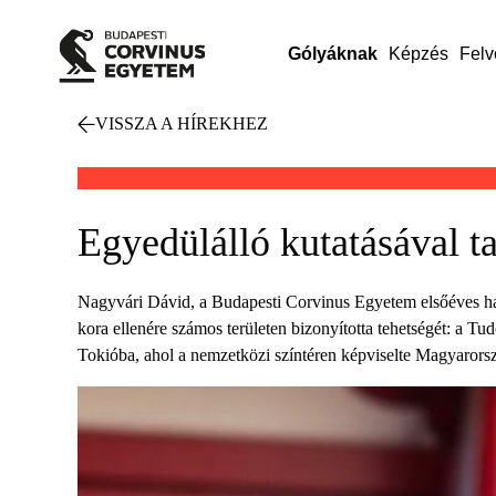
Gólyáknak
Képzés
Felv
VISSZA A HÍREKHEZ
Egyedülálló kutatásával t
Nagyvári Dávid, a Budapesti Corvinus Egyetem elsőéves hall
kora ellenére számos területen bizonyította tehetségét: a T
Tokióba, ahol a nemzetközi színtéren képviselte Magyarország