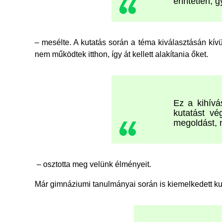
érintetlen, 
– mesélte. A kutatás során a téma kiválasztásán kív
nem működtek itthon, így át kellett alakítania őket.
Ez a kihívá
kutatást vé
megoldást, 
– osztotta meg velünk élményeit.
Már gimnáziumi tanulmányai során is kiemelkedett kut