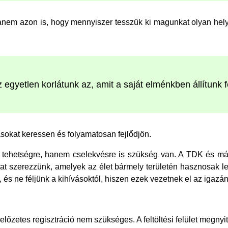
anem azon is, hogy mennyiszer tesszük ki magunkat olyan hely
 egyetlen korlátunk az, amit a saját elménkben állítunk f
ásokat keressen és folyamatosan fejlődjön.
ak tehetségre, hanem cselekvésre is szükség van. A TDK és má
kat szerezzünk, amelyek az élet bármely területén hasznosak l
s ne féljünk a kihívásoktól, hiszen ezek vezetnek el az igazá
előzetes regisztráció nem szükséges. A feltöltési felület megnyi