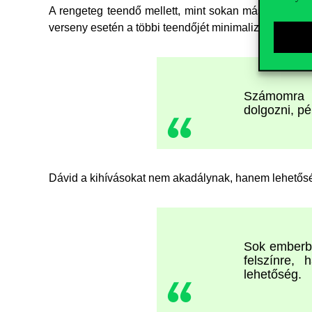
A rengeteg teendő mellett, mint sokan mások, ő is 
verseny esetén a többi teendőjét minimalizálja, és ig
Számomra a
dolgozni, pé
Dávid a kihívásokat nem akadálynak, hanem lehetőség
Sok emberbe
felszínre,
lehetőség.