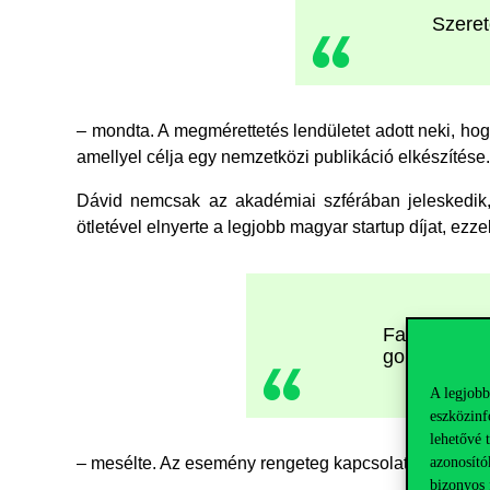
Szeret
– mondta. A megmérettetés lendületet adott neki, hogy
amellyel célja egy nemzetközi publikáció elkészítése.
Dávid nemcsak az akadémiai szférában jeleskedik
ötletével elnyerte a legjobb magyar startup díjat, ez
Fantaszti
gondolkodá
A legjobb
eszközinf
lehetővé 
azonosító
– mesélte. Az esemény rengeteg kapcsolatépítési lehető
bizonyos 