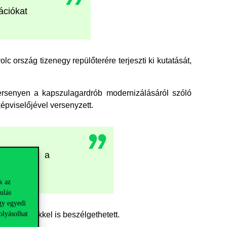
ációkat
c ország tizenegy repülőterére terjeszti ki kutatását,
rsenyen a kapszulagardrób modernizálásáról szóló
képviselőjével versenyzett.
ekben és a
k az
ulás
gy egyedi
olyásolhat
nfluencerekkel is beszélgethetett.