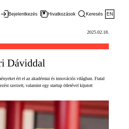
Bejelentkezés
Hivatkozások
Keresés
EN
2025.02.18.
ri Dáviddal
nyeket ért el az akadémiai és innovációs világban. Fiatal
t szerzett, valamint egy startup ötletével kijutott