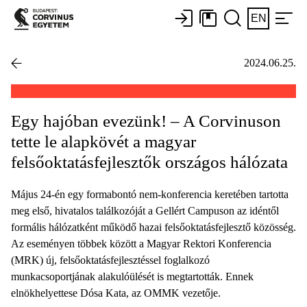
EN
2024.06.25.
Egy hajóban evezünk! – A Corvinuson
tette le alapkövét a magyar
felsőoktatásfejlesztők országos hálózata
Május 24-én egy formabontó nem-konferencia keretében tartotta
meg első, hivatalos találkozóját a Gellért Campuson az idéntől
formális hálózatként működő hazai felsőoktatásfejlesztő közösség.
Az eseményen többek között a Magyar Rektori Konferencia
(MRK) új, felsőoktatásfejlesztéssel foglalkozó
munkacsoportjának alakulóülését is megtartották. Ennek
elnökhelyettese Dósa Kata, az OMMK vezetője.