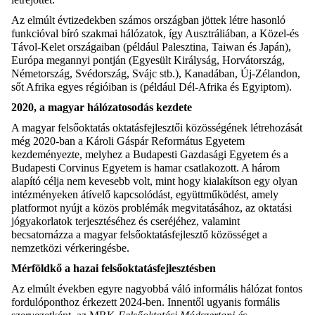
Az elmúlt évtizedekben számos országban jöttek létre hasonló
funkcióval bíró szakmai hálózatok, így Ausztráliában, a Közel-és
Távol-Kelet országaiban (például Palesztina, Taiwan és Japán),
Európa megannyi pontján (Egyesült Királyság, Horvátország,
Németország, Svédország, Svájc stb.), Kanadában, Új-Zélandon,
sőt Afrika egyes régióiban is (például Dél-Afrika és Egyiptom).
2020, a magyar hálózatosodás kezdete
A magyar felsőoktatás oktatásfejlesztői közösségének létrehozását
még 2020-ban a Károli Gáspár Református Egyetem
kezdeményezte, melyhez a Budapesti Gazdasági Egyetem és a
Budapesti Corvinus Egyetem is hamar csatlakozott. A három
alapító célja nem kevesebb volt, mint hogy kialakítson egy olyan
intézményeken átívelő kapcsolódást, együttműködést, amely
platformot nyújt a közös problémák megvitatásához, az oktatási
jógyakorlatok terjesztéséhez és cseréjéhez, valamint
becsatornázza a magyar felsőoktatásfejlesztő közösséget a
nemzetközi vérkeringésbe.
Mérföldkő a hazai felsőoktatásfejlesztésben
Az elmúlt években egyre nagyobbá váló informális hálózat fontos
fordulóponthoz érkezett 2024-ben. Innentől ugyanis formális