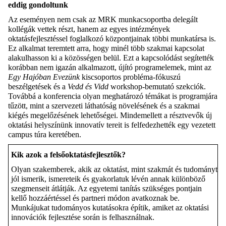
eddig gondoltunk
Az eseményen nem csak az MRK munkacsoportba delegált
kollégák vettek részt, hanem az egyes intézmények
oktatásfejlesztéssel foglalkozó központjainak többi munkatársa is.
Ez alkalmat teremtett arra, hogy minél több szakmai kapcsolat
alakulhasson ki a közösségen belül. Ezt a kapcsolódást segítették
korábban nem igazán alkalmazott, újító programelemek, mint az
Egy Hajóban Evezünk
kiscsoportos probléma-fókuszú
beszélgetések és a
Vedd és Vidd
workshop-bemutató szekciók.
Továbbá a konferencia olyan meghatározó témákat is programjára
tűzött, mint a szervezeti láthatóság növelésének és a szakmai
kiégés megelőzésének lehetőségei. Mindemellett a résztvevők új
oktatási helyszínünk innovatív tereit is felfedezhették egy vezetett
campus túra keretében.
Kik azok a felsőoktatásfejlesztők?
Olyan szakemberek, akik az oktatást, mint szakmát és tudományt
jól ismerik, ismereteik és gyakorlatuk lévén annak különböző
szegmenseit átlátják. Az egyetemi tanítás szükséges pontjain
kellő hozzáértéssel és partneri módon avatkoznak be.
Munkájukat tudományos kutatásokra építik, amiket az oktatási
innovációk fejlesztése során is felhasználnak.