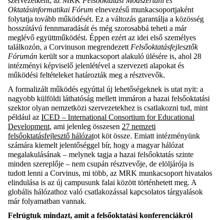
szervezetként, az MRK
Felsőoktatási Módszertani és
Oktatásinformatikai Fórum
elnevezésű munkacsoportjaként
folytatja tovább működését. Ez a változás garantálja a közösség
hosszútávú fennmaradását és még szorosabbá teheti a már
meglévő együttműködést. Éppen ezért az idei első személyes
találkozón, a Corvinuson megrendezett
Felsőoktatásfejlesztők
Fórumán
került sor a munkacsoport alakuló ülésére is, ahol 28
intézményi képviselő jelenlétével a szervezeti alapokat és
működési feltételeket határozták meg a résztvevők.
A formalizált működés egyúttal új lehetőségeknek is utat nyit: a
nagyobb külföldi láthatóság mellett immáron a hazai felsőoktatási
szektor olyan nemzetközi szervezetekhez is csatlakozni tud, mint
például az
ICED – International Consortium for Educational
Development
, ami jelenleg összesen
27 nemzeti
felsőoktatásfejlesztő hálózat
ot köt össze. Emiatt intézményünk
számára kiemelt jelentőséggel bír, hogy a magyar hálózat
megalakulásának – melynek tagja a hazai felsőoktatás szinte
minden szereplője – nem csupán résztvevője, de elöljárója is
tudott lenni a Corvinus, mi több, az MRK munkacsoport hivatalos
elindulása is az új campusunk falai között történhetett meg. A
globális hálózathoz való csatlakozással kapcsolatos tárgyalások
már folyamatban vannak.
Felrúgtuk mindazt, amit a felsőoktatási konferenciákról