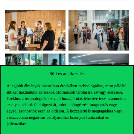
Süti és adatkezelés
A legjobb élmények biztosítása érdekében technológiákat, mint például
sütiket használunk az eszközinformációk tárolására és/vagy elérésére.
Ezekhez a technológiákhoz való hozzájárulás lehetővé teszi számunkra
az olyan adatok feldolgozását, mint a böngészési magatartás vagy
egyedi azonosítók ezen az oldalon. A hozzájárulás megtagadása vagy
visszavonása negatívan befolyásolhat bizonyos funkciókat és
jellemzőket.