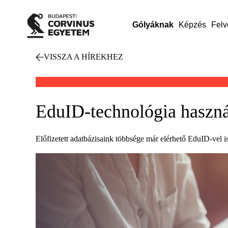
Gólyáknak
Képzés
Felv
VISSZA A HÍREKHEZ
EduID-technológia haszná
Előfizetett adatbázisaink többsége már elérhető EduID-vel is