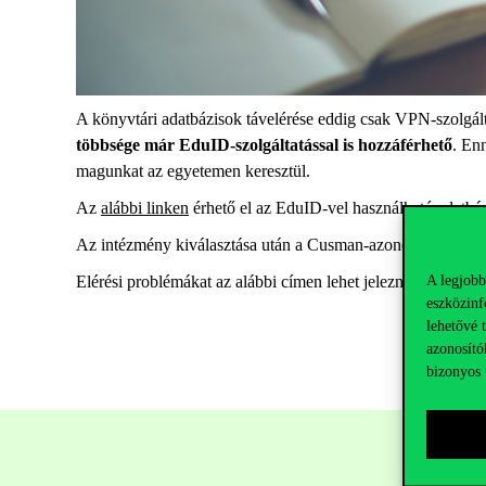
A könyvtári adatbázisok távelérése eddig csak VPN-szolgált
többsége már EduID-szolgáltatással is hozzáférhető
. En
magunkat az egyetemen keresztül.
Az
alábbi linken
érhető el az EduID-vel használható adatbázi
Az intézmény kiválasztása után a Cusman-azonosító beírása
A legjobb
Elérési problémákat az alábbi címen lehet jelezni:
szolg@uni
eszközinf
lehetővé 
azonosító
bizonyos 