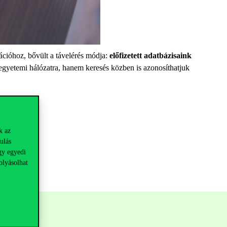
ációhoz, bővült a távelérés módja:
előfizetett adatbázisaink
 egyetemi hálózatra, hanem keresés közben is azonosíthatjuk
k az
ulás
gy egyedi
olyásolhat