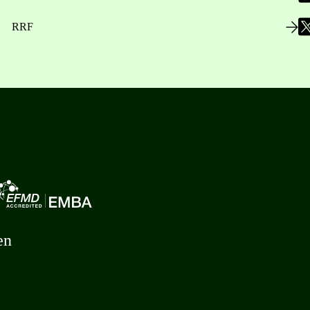
RRF
en