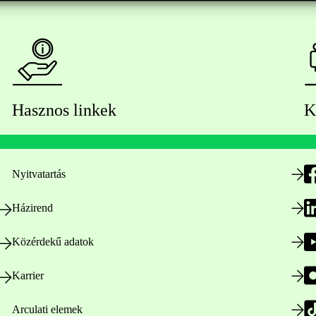
Hasznos linkek
K
Nyitvatartás
Házirend
Közérdekű adatok
Karrier
Arculati elemek