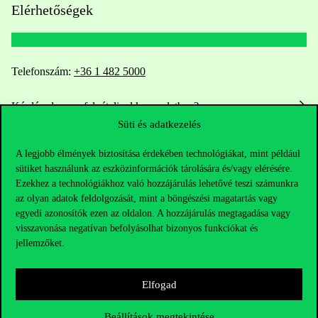
Elérhetőségek
Telefonszám:
+36 1 482 5000
Kérdésed van a felvételivel kapcsolatban?
Süti és adatkezelés
Oktatói elérhetőségek
A legjobb élmények biztosítása érdekében technológiákat, mint például
sütiket használunk az eszközinformációk tárolására és/vagy elérésére.
HUB jelenlegi hallgatóinknak
Ezekhez a technológiákhoz való hozzájárulás lehetővé teszi számunkra
az olyan adatok feldolgozását, mint a böngészési magatartás vagy
Sajtó:
press@uni-corvinus.hu
egyedi azonosítók ezen az oldalon. A hozzájárulás megtagadása vagy
visszavonása negatívan befolyásolhat bizonyos funkciókat és
jellemzőket.
Elfogad
Beállítások megtekintése