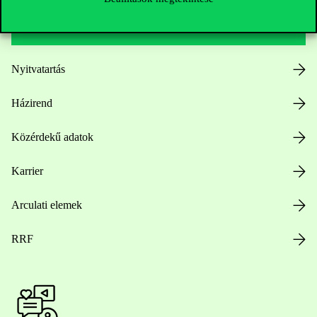
Hasznos linkek
Nyitvatartás
Házirend
Közérdekű adatok
Karrier
Arculati elemek
RRF