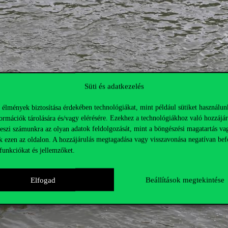
Süti és adatkezelés
 élmények biztosítása érdekében technológiákat, mint például sütiket használun
ormációk tárolására és/vagy elérésére. Ezekhez a technológiákhoz való hozzájár
teszi számunkra az olyan adatok feldolgozását, mint a böngészési magatartás va
k ezen az oldalon. A hozzájárulás megtagadása vagy visszavonása negatívan bef
funkciókat és jellemzőket.
Elfogad
Beállítások megtekintése