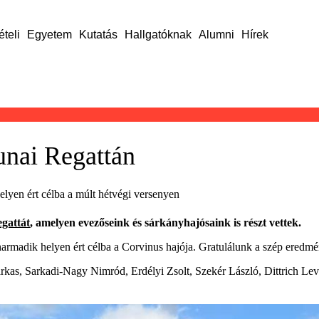
ételi
Egyetem
Kutatás
Hallgatóknak
Alumni
Hírek
unai Regattán
lyen ért célba a múlt hétvégi versenyen
gattát
, amelyen evezőseink és sárkányhajósaink is részt vettek.
rmadik helyen ért célba a Corvinus hajója. Gratulálunk a szép eredm
rkas, Sarkadi-Nagy Nimród, Erdélyi Zsolt, Szekér László, Dittrich L