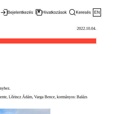
Bejelentkezés
Hivatkozások
Keresés
EN
2022.10.04.
ényhez.
evente, Lőrincz Ádám, Varga Bence, kormányos: Balázs