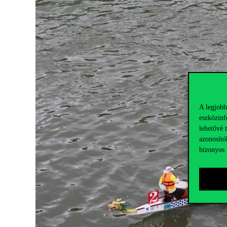
A legjobb
eszközinf
lehetővé 
azonosító
bizonyos 