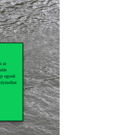
k az
ulás
gy egyedi
olyásolhat