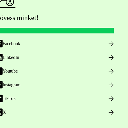
övess minket!
Facebook
LinkedIn
Youtube
Instagram
TikTok
X