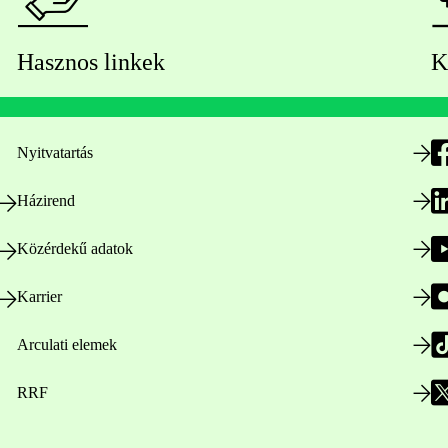
Hasznos linkek
K
Nyitvatartás
Házirend
Közérdekű adatok
Karrier
Arculati elemek
RRF