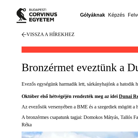
Gólyáknak
Képzés
Felv
VISSZA A HÍREKHEZ
Bronzérmet eveztünk a D
Evezős egységünk harmadik lett, sárkányhajónk a hatodik he
Október első hétvégéjén rendezték meg az idei
Dunai Re
Az evezősök versenyében a BME és a szegediek mögött a ha
A bronzérmes csapatunk tagjai: Domokos Mátyás, Tallós Fa
Réka