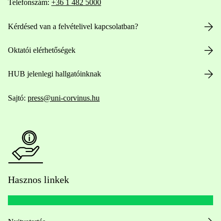
Telefonszám:
+36 1 482 5000
Kérdésed van a felvételivel kapcsolatban?
Oktatói elérhetőségek
HUB jelenlegi hallgatóinknak
Sajtó:
press@uni-corvinus.hu
Hasznos linkek