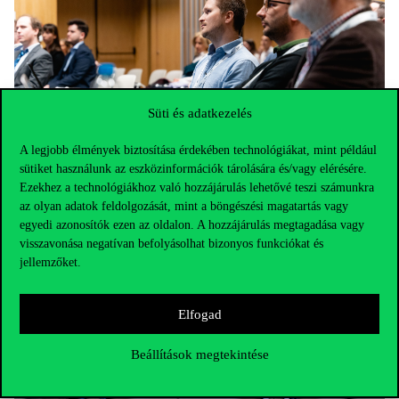
Süti és adatkezelés
A legjobb élmények biztosítása érdekében technológiákat, mint például
sütiket használunk az eszközinformációk tárolására és/vagy elérésére.
Ezekhez a technológiákhoz való hozzájárulás lehetővé teszi számunkra
az olyan adatok feldolgozását, mint a böngészési magatartás vagy
egyedi azonosítók ezen az oldalon. A hozzájárulás megtagadása vagy
visszavonása negatívan befolyásolhat bizonyos funkciókat és
jellemzőket.
Elfogad
Beállítások megtekintése