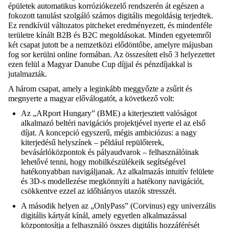
épületek automatikus korróziókezelő rendszerén át egészen a
fokozott tanulást szolgáló számos digitális megoldásig
terjedtek.
Ez rendkívül változatos pitcheket eredményezett, és mindenféle
területre kínált B2B és
B2C megoldásokat. Minden egyetemről
két csapat jutott be a nemzetközi elődöntőbe, amelyre
májusban
fog sor kerülni online formában. Az összesített első 3 helyezettet
ezen felül a Magyar
Danube Cup díjjal és pénzdíjakkal is
jutalmazták.
A három csapat, amely a leginkább meggyőzte a zsűrit és
megnyerte a magyar előválogatót, a
következő volt:
Az „ARport Hungary” (BME) a kiterjesztett valóságot
alkalmazó beltéri navigációs
projektjével nyerte el az első
díjat. A koncepció egyszerű, mégis ambiciózus: a nagy
kiterjedésű helyszínek – például repülőterek,
bevásárlóközpontok és pályaudvarok –
felhasználóinak
lehetővé tenni, hogy mobilkészülékeik segítségével
hatékonyabban
navigáljanak. Az alkalmazás intuitív felülete
és 3D-s modellezése megkönnyíti a hatékony
navigációt,
csökkentve ezzel az időhiányos utazók stresszét.
A második helyen az „OnlyPass” (
Corvinus
) egy univerzális
digitális kártyát kínál, amely
egyetlen alkalmazással
központosítja a felhasználó összes digitális hozzáférését