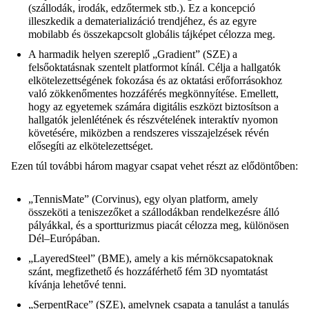
(szállodák, irodák, edzőtermek stb.). Ez a koncepció
illeszkedik a dematerializáció
trendjéhez, és az egyre
mobilabb és összekapcsolt globális tájképet célozza meg.
A harmadik helyen szereplő „Gradient” (SZE) a
felsőoktatásnak szentelt platformot kínál.
Célja a hallgatók
elkötelezettségének fokozása és az oktatási erőforrásokhoz
való
zökkenőmentes hozzáférés megkönnyítése. Emellett,
hogy az egyetemek számára
digitális eszközt biztosítson a
hallgatók jelenlétének és részvételének interaktív nyomon
követésére, miközben a rendszeres visszajelzések révén
elősegíti az elkötelezettséget.
Ezen túl további három magyar csapat vehet részt az elődöntőben:
„TennisMate” (
Corvinus
), egy olyan platform, amely
összeköti a teniszezőket a szállodákban
rendelkezésre álló
pályákkal, és a sportturizmus piacát célozza meg, különösen
Dél
–
Európában.
„LayeredSteel” (BME), amely a kis mérnökcsapatoknak
szánt, megfizethető és
hozzáférhető fém 3D nyomtatást
kívánja lehetővé tenni.
„SerpentRace” (SZE), amelynek csapata a tanulást a tanulás