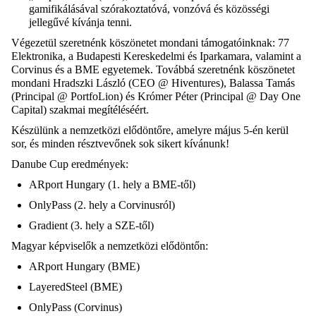
gamifikálásával
szórakoztatóvá, vonzóvá és közösségi
jellegűvé kívánja tenni.
Végezetül szeretnénk köszönetet mondani támogatóinknak: 77
Elektronika, a Budapesti
Kereskedelmi és Iparkamara, valamint a
Corvinus
és a BME egyetemek. Továbbá szeretnénk
köszönetet
mondani Hradszki László (CEO @ Hiventures), Balassa Tamás
(Principal @ PortfoLion)
és Krómer Péter (Principal @ Day One
Capital) szakmai megítéléséért.
Készülünk a nemzetközi elődöntőre, amelyre május 5-én kerül
sor, és minden résztvevőnek sok
sikert kívánunk!
Danube Cup eredmények:
ARport Hungary (1. hely a BME-től)
OnlyPass (2. hely a
Corvinusról
)
Gradient (3. hely a SZE-től)
Magyar képviselők a nemzetközi elődöntőn:
ARport Hungary (BME)
LayeredSteel (BME)
OnlyPass (Corvinus)