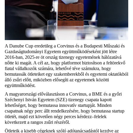
A Danube Cup eredetileg a Corvinus és a Budapesti Műszaki és
Gazdaságtudományi Egyetem együttműködéseként jött létre
2016-ban, 2025-re öt ország tizenegy egyetemének hálózatává
nőtte ki magát. A cél az, hogy platformot biztosítson a feltörekvő
fiatal vállalkozók számára, lehetővé téve számukra, hogy
bemutassák ötleteiket egy szakemberekből és egyetemi oktatókból
álló zsűri előtt, miközben elősegíti az egyetemek közötti
együttműködést.
A magyarországi előválasztáson a
Corvinus
, a BME és a győri
Széchenyi István Egyetem (SZE) tizenegy
csapata kapott
lehetőséget, hogy bemutassa innovatív startupját. Minden
csapatnak négy perc
állt rendelkezésére, hogy bemutassa startup
ötletét, majd ezt követően négy perces kérdezz
–
felelek
következett a rangos zsűri részéről.
Ötleteik a kisebb cégeknek szóló adótanácsadástól kezdve az