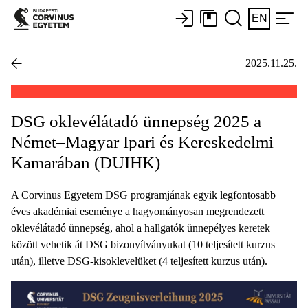
EN
2025.11.25.
DSG oklevélátadó ünnepség 2025 a
Német–Magyar Ipari és Kereskedelmi
Kamarában (DUIHK)
A Corvinus Egyetem DSG programjának egyik legfontosabb
éves akadémiai eseménye a hagyományosan megrendezett
oklevélátadó ünnepség, ahol a hallgatók ünnepélyes keretek
között vehetik át DSG bizonyítványukat (10 teljesített kurzus
után), illetve DSG-kisoklevelüket (4 teljesített kurzus után).