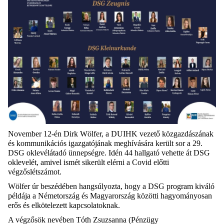
November 12-én
Dirk
Wölfer
, a DUIHK vezető
közgazdászának
és kommunikációs igazgatójának meghívására került sor a 29.
DSG
oklevélátadó ünnepségre. Idén 44 hallgató vehette át DSG
oklevelét, amivel
ismét sikerült elér
ni
a Covid előtti
végzőslétszámot.
Wölfer
úr beszédében hangsúlyozta, hogy a DSG
program kiváló
példája a Németország és Magyarország közötti hagyományosan
erős
és elkötelezett kapcsolatoknak.
A végzősök nevében Tóth Zsuzsanna (Pénzügy