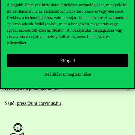
A legjobb élmények biztosítása érdekében technológiákat, mint például
sütiket használunk az eszközinformációk tárolására és/vagy elérésére.
Elérhetőségek
Ezekhez a technológiákhoz való hozzájárulás lehetővé teszi számunkra
az olyan adatok feldolgozását, mint a böngészési magatartás vagy
egyedi azonosítók ezen az oldalon. A hozzájárulás megtagadása vagy
visszavonása negatívan befolyásolhat bizonyos funkciókat és
jellemzőket.
Telefonszám:
+36 1 482 5000
Kérdésed van a felvételivel kapcsolatban?
Elfogad
Oktatói elérhetőségek
Beállítások megtekintése
HUB jelenlegi hallgatóinknak
Sajtó:
press@uni-corvinus.hu