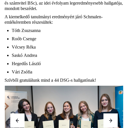
és
számvitel
BSc
), az idei évfolyam legeredményesebb hallgatója,
mondott beszédet.
A kiemelkedő tanulmányi eredményért járó
Schmalen
-
emlékéremben részesültek:
Tóth
Zsuzsanna
Roób
Csenge
Vécsey
Réka
Saskó
Andrea
Hegedűs
László
Vári
Zsófia
Szívből gratulálunk mind a 44 DSG-s
hallgatónak!