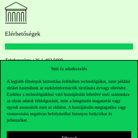
Elérhetőségek
Telefonszám:
+36 1 482 5000
Süti és adatkezelés
Kérdésed van a felvételivel kapcsolatban?
A legjobb élmények biztosítása érdekében technológiákat, mint például
sütiket használunk az eszközinformációk tárolására és/vagy elérésére.
Oktatói elérhetőségek
Ezekhez a technológiákhoz való hozzájárulás lehetővé teszi számunkra
az olyan adatok feldolgozását, mint a böngészési magatartás vagy
HUB jelenlegi hallgatóinknak
egyedi azonosítók ezen az oldalon. A hozzájárulás megtagadása vagy
visszavonása negatívan befolyásolhat bizonyos funkciókat és
Sajtó:
press@uni-corvinus.hu
jellemzőket.