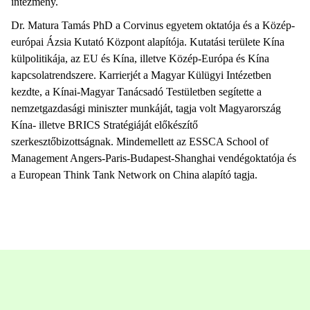
intézmény.
Dr. Matura Tamás PhD a Corvinus egyetem oktatója és a Közép-
európai Ázsia Kutató Központ alapítója. Kutatási területe Kína
külpolitikája, az EU és Kína, illetve Közép-Európa és Kína
kapcsolatrendszere. Karrierjét a Magyar Külügyi Intézetben
kezdte, a Kínai-Magyar Tanácsadó Testületben segítette a
nemzetgazdasági miniszter munkáját, tagja volt Magyarország
Kína- illetve BRICS Stratégiáját előkészítő
szerkesztőbizottságnak. Mindemellett az ESSCA School of
Management Angers-Paris-Budapest-Shanghai vendégoktatója és
a European Think Tank Network on China alapító tagja.