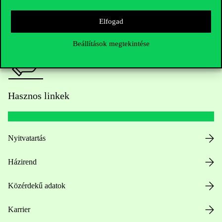
Sajtó:
press@uni-corvinus.hu
Elfogad
Beállítások megtekintése
Hasznos linkek
Nyitvatartás
Házirend
Közérdekű adatok
Karrier