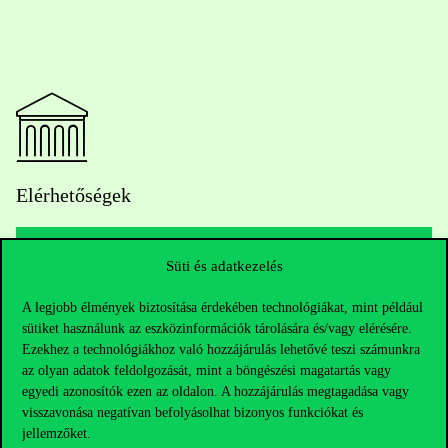
Elérhetőségek
Süti és adatkezelés
Telefonszám:
+36 1 482 5000
A legjobb élmények biztosítása érdekében technológiákat, mint például
sütiket használunk az eszközinformációk tárolására és/vagy elérésére.
Kérdésed van a felvételivel kapcsolatban?
Ezekhez a technológiákhoz való hozzájárulás lehetővé teszi számunkra
az olyan adatok feldolgozását, mint a böngészési magatartás vagy
Oktatói elérhetőségek
egyedi azonosítók ezen az oldalon. A hozzájárulás megtagadása vagy
visszavonása negatívan befolyásolhat bizonyos funkciókat és
HUB jelenlegi hallgatóinknak
jellemzőket.