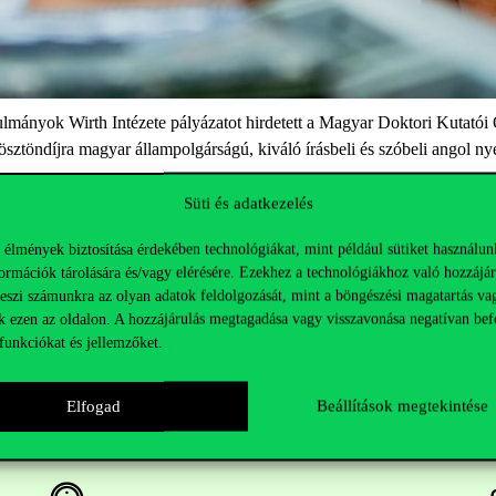
ányok Wirth Intézete pályázatot hirdetett a Magyar Doktori Kutatói Ö
z ösztöndíjra magyar állampolgárságú, kiváló írásbeli és szóbeli angol 
Süti és adatkezelés
tézet honlapján
olvasható.
 élmények biztosítása érdekében technológiákat, mint például sütiket használun
ormációk tárolására és/vagy elérésére. Ezekhez a technológiákhoz való hozzájár
teszi számunkra az olyan adatok feldolgozását, mint a böngészési magatartás va
k ezen az oldalon. A hozzájárulás megtagadása vagy visszavonása negatívan bef
funkciókat és jellemzőket.
Elfogad
Beállítások megtekintése