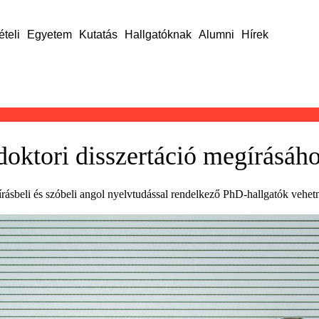
ételi
Egyetem
Kutatás
Hallgatóknak
Alumni
Hírek
 doktori disszertáció megírásáh
rásbeli és szóbeli angol nyelvtudással rendelkező PhD-hallgatók vehetn