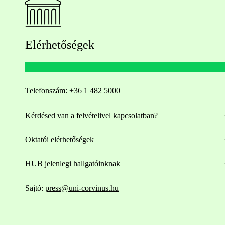
Elérhetőségek
Telefonszám:
+36 1 482 5000
Kérdésed van a felvételivel kapcsolatban?
Oktatói elérhetőségek
HUB jelenlegi hallgatóinknak
Sajtó:
press@uni-corvinus.hu