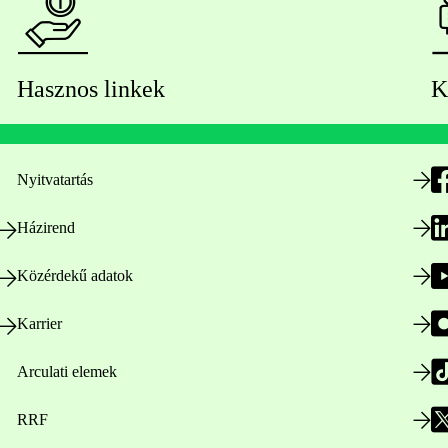
Hasznos linkek
K
Nyitvatartás
Házirend
Közérdekű adatok
Karrier
Arculati elemek
RRF