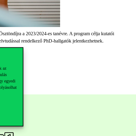
sztöndíjra a 2023/2024-es tanévre. A program célja kutatói
nyelvtudással rendelkező PhD-hallgatók jelentkezhetnek.
k az
ulás
gy egyedi
olyásolhat