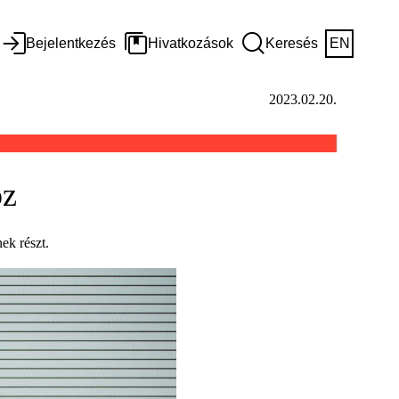
Bejelentkezés
Hivatkozások
Keresés
EN
2023.02.20.
oz
ek részt.