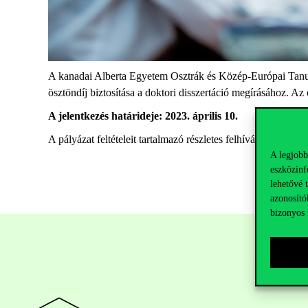
A kanadai Alberta Egyetem Osztrák és Közép-Európai Tanulm
ösztöndíj biztosítása a doktori disszertáció megírásához. A
A jelentkezés határideje: 2023. április 10.
A pályázat feltételeit tartalmazó részletes felhívás a
Wirth In
A legjobb
eszközinf
lehetővé 
azonosító
bizonyos 