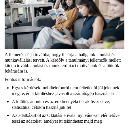
A felmérés célja továbbá, hogy feltárja a hallgatók tanulási és
munkavállalási terveit. A kérdőív a tanulmányi jellemzők mellett
kitér a továbbtanulási és munkaerőpiaci motivációk és attitűdök
feltárására is.
Fontos információk:
Egyes kérdések mobiltelefonról nem feltétlenül jól jelennek
meg, ezért a kitöltéshez javasolt a számítógép használata
A kitöltés anonim és az eredményeket csak összesítve,
statisztikai célokra használjuk fel
Az adatbázisból az Oktatási Hivatal nyilvánosan elérhetővé
teszi az adatokat, amelyet
itt
tekinthetsz majd meg