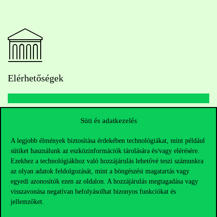
Elérhetőségek
Telefonszám:
+36 1 482 5000
Süti és adatkezelés
A legjobb élmények biztosítása érdekében technológiákat, mint például
Kérdésed van a felvételivel kapcsolatban?
sütiket használunk az eszközinformációk tárolására és/vagy elérésére.
Ezekhez a technológiákhoz való hozzájárulás lehetővé teszi számunkra
Oktatói elérhetőségek
az olyan adatok feldolgozását, mint a böngészési magatartás vagy
egyedi azonosítók ezen az oldalon. A hozzájárulás megtagadása vagy
HUB jelenlegi hallgatóinknak
visszavonása negatívan befolyásolhat bizonyos funkciókat és
jellemzőket.
Sajtó:
press@uni-corvinus.hu