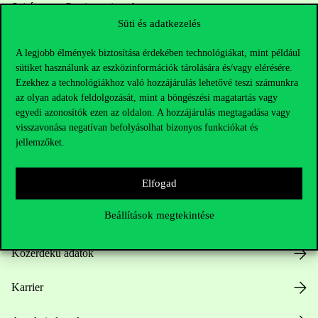
Sajtó:
press@uni-corvinus.hu
Süti és adatkezelés
A legjobb élmények biztosítása érdekében technológiákat, mint például
sütiket használunk az eszközinformációk tárolására és/vagy elérésére.
Ezekhez a technológiákhoz való hozzájárulás lehetővé teszi számunkra
az olyan adatok feldolgozását, mint a böngészési magatartás vagy
egyedi azonosítók ezen az oldalon. A hozzájárulás megtagadása vagy
Hasznos linkek
visszavonása negatívan befolyásolhat bizonyos funkciókat és
jellemzőket.
Elfogad
Nyitvatartás
Beállítások megtekintése
Házirend
Közérdekű adatok
Karrier