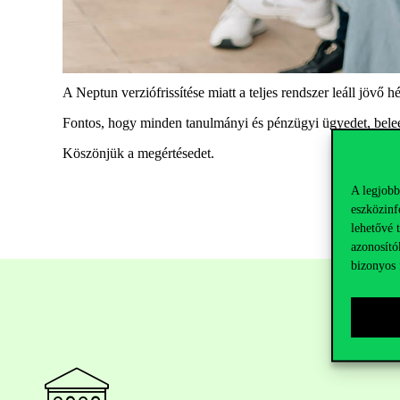
A Neptun verziófrissítése miatt a teljes rendszer leáll jövő 
Fontos, hogy minden tanulmányi és pénzügyi ügyedet
,
beleé
Köszönjük a megértésedet.
A legjobb
eszközinf
lehetővé 
azonosító
bizonyos 