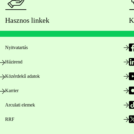
Hasznos linkek
K
Nyitvatartás
Házirend
Közérdekű adatok
Karrier
Arculati elemek
RRF