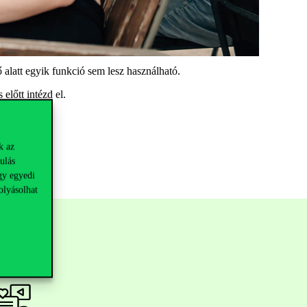
ő alatt egyik funkció sem lesz használható.
előtt intézd el.
k az
ulás
gy egyedi
olyásolhat