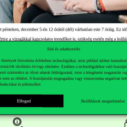
hét pénteken, december 5-én 12 órától (dél) várhatóan este 7 óráig. Ez id
rtve a vizsgákkal kapcsolatos teendőket is
,
szükség esetén még a leállás 
Süti és adatkezelés
 élmények biztosítása érdekében technológiákat, mint például sütiket használun
ormációk tárolására és/vagy elérésére. Ezekhez a technológiákhoz való hozzájár
teszi számunkra az olyan adatok feldolgozását, mint a böngészési magatartás va
k ezen az oldalon. A hozzájárulás megtagadása vagy visszavonása negatívan bef
funkciókat és jellemzőket.
Elfogad
Beállítások megtekintése