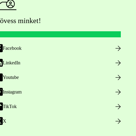
övess minket!
Facebook
LinkedIn
Youtube
Instagram
TikTok
X