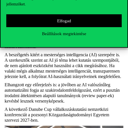
bírálat előtti elutasítások – száma is emelkedik. A leggyakoribb
jellemzőket.
elutasítási ok az, hogy a cikk
nem illeszkedik a folyóirat
célközönségéhez és az ott folyó tudományos „párbeszédhez”,
vagy a téma nem megfelelő vagy nem elég releváns
.
Elfogad
A szerkesztők legfontosabb tanácsai a szerzők számára az, hogy
olvassák az adott folyóiratot, mielőtt oda benyújtanák a cikküket,
Beállítások megtekintése
hogy pontosan értsék annak profilját. A tanulmányuk egy „tégla a
falban” – tehát illeszkednie kell a folyóiratban korábban megjelent
szakirodalomhoz.
A beszélgetés kitért a mesterséges intelligencia (AI) szerepére is.
A szerkesztők szerint az AI jó téma lehet kutatás szempontjából,
de nem ajánlott eszközként használni a cikk megírásához. Ha
valaki mégis alkalmaz mesterséges intelligenciát, transzparensen
jeleznie kell, a folyóirat AI-használati irányelveinek megfelelően.
Elhangzott egy előrejelzés is: a jövőben az AI valószínűleg
automatizálni fogja az szakirodalomfeldolgozást, ezért a pusztán
irodalmi áttekintésen alapuló tanulmányok (review paper-ek)
kevésbé lesznek versenyképesek.
A következő Danube Cup vállalkozáskutatási nemzetközi
konferenciát a pozsonyi Közgazdaságtudományi Egyetem
szervezi 2027-ben.