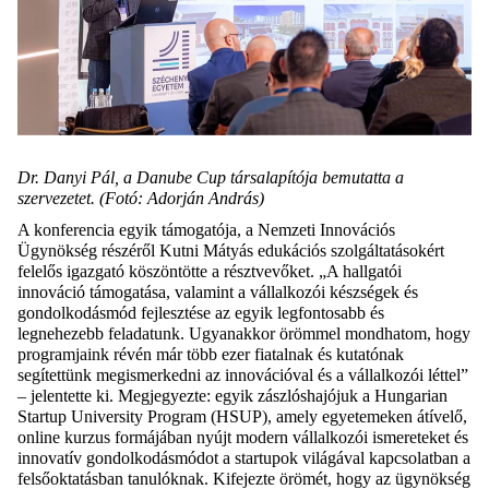
Dr. Danyi Pál, a Danube Cup társalapítója bemutatta a
szervezetet. (Fotó: Adorján András)
A konferencia egyik támogatója, a Nemzeti Innovációs
Ügynökség részéről Kutni Mátyás edukációs szolgáltatásokért
felelős igazgató köszöntötte a résztvevőket.
„A hallgatói
innováció támogatása, valamint a vállalkozói készségek és
gondolkodásmód fejlesztése az egyik legfontosabb és
legnehezebb feladatunk. Ugyanakkor örömmel mondhatom, hogy
programjaink révén már több ezer fiatalnak és kutatónak
segítettünk megismerkedni az innovációval és a vállalkozói léttel”
– jelentette ki. Megjegyezte: egyik zászlóshajójuk a Hungarian
Startup University Program (HSUP), amely egyetemeken átívelő,
online kurzus formájában nyújt modern vállalkozói ismereteket és
innovatív gondolk
odásmódot a startupok világával kapcsolatban a
felsőoktatásban tanulóknak. Kifejezte örömét, hogy az ügynökség