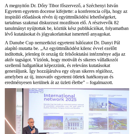
A megnyitón Dr. Dőry Tibor főszervező, a
Széchenyi István
Egyetem
egyetem docense kifejtette: a konferencia célja, hogy az
inspiráló előadások révén új együttműködési lehetőségeket,
tartalmas szakmai diskurzust mozdítson elő.
A résztvevők 82
tanulmányt nyújtottak be, köztük kész publikációkat, folyamatban
lévő kutatásokat és jógyakorlatokat
ismertető
anyagokat.
A Danube Cup nemzetközi egyetemi hálózatot Dr. Danyi Pál
alapító mutatta be.
„Az együttműködést kilenc évvel ezelőtt
indítottuk, jelenleg öt ország tíz felsőoktatási intézménye adja az
aktív tagságot. Víziónk, hogy motivált és sikeres vállalkozói
szellemű hallgatókat képezzünk, és releváns kutatásokat
generáljunk. Így hozzájárulva egy olyan sikeres régióhoz,
amelyben az új, innovatív egyetemi ötletek hatékonyan és
eredményesen kerülnek át az üzleti életbe”
– fogalmazott.