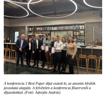
A konferencia 3 Best Paper díjat osztott ki, az anonim bírálók
javaslatai alapján. A felvételen a konferencia főszervezői a
díjazottokkal. (Fotó: Adorján András)