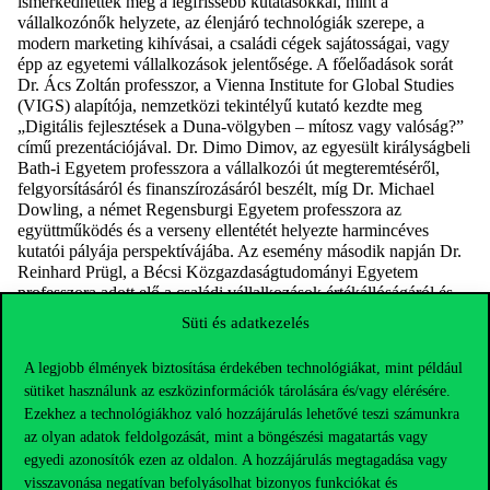
ismerkedhettek meg a legfrissebb kutatásokkal, mint a
vállalkozónők helyzete, az élenjáró technológiák szerepe, a
modern marketing kihívásai, a családi cégek sajátosságai, vagy
épp az egyetemi vállalkozások jelentősége. A főelőadások sorát
Dr. Ács Zoltán professzor, a Vienna Institute for Global Studies
(VIGS) alapítója, nemzetközi tekintélyű kutató kezdte meg
„Digitális fejlesztések a Duna-völgyben – mítosz vagy valóság?”
című prezentációjával. Dr. Dimo Dimov, az egyesült királyságbeli
Bath-i Egyetem professzora a vállalkozói út megteremtéséről,
felgyorsításáról és finanszírozásáról beszélt, míg Dr. Michael
Dowling, a német Regensburgi Egyetem professzora az
együttműködés és a verseny ellentétét helyezte harmincéves
kutatói pályája perspektívájába. Az esemény második napján Dr.
Reinhard Prügl, a Bécsi Közgazdaságtudományi Egyetem
professzora adott elő a családi
vállalkozások értékállóságáról és
kihívásairól.
Süti és adatkezelés
Szintén a
második
napon került sor egy Meet the Editors
beszélgetésre hat, nemzetközi szakmai
(javarészt Q1 besorolású)
A legjobb élmények biztosítása érdekében technológiákat, mint például
folyóirat szerkesztőjével. A beszélgetést Dr. Huszák Loretta
sütiket használunk az eszközinformációk tárolására és/vagy elérésére.
(Corvinus) és Dr. Kelemen-Erdős Anikó (BME) moderálták. A
Ezekhez a technológiákhoz való hozzájárulás lehetővé teszi számunkra
szerkesztők elmondása szerint a folyóiratok elfogadási aránya
az olyan adatok feldolgozását, mint a böngészési magatartás vagy
rendkívül alacsony. A beküldött kéziratok száma folyamatosan
egyedi azonosítók ezen az oldalon. A hozzájárulás megtagadása vagy
növekszik, ezzel együtt azonban a „desk rejection” – azaz a
visszavonása negatívan befolyásolhat bizonyos funkciókat és