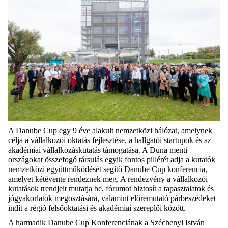
A Danube Cup egy 9 éve alakult nemzetközi hálózat, amelynek
célja a vállalkozói oktatás fejlesztése, a hallgatói startupok és az
akadémiai vállalkozáskutatás támogatása. A Duna menti
országokat összefogó társulás egyik fontos pillérét
adja
a kutatók
nemzetközi együttműködését segítő Danube Cup konferencia,
amelyet kétévente rendeznek meg. A rendezvény a vállalkozói
kutatások trendjeit mutatja be, fórumot biztosít a tapasztalatok és
jógyakorlatok megosztására, valamint előremutató párbeszédeket
indít a rég
ió felsőoktatási és akadémiai szereplői között.
A harmadik Danube Cup Konferenciának a Széchenyi István