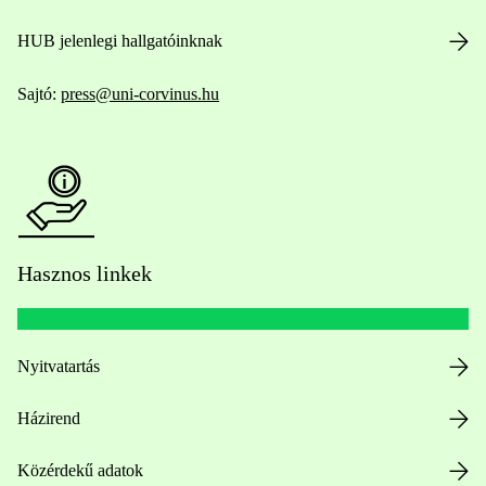
HUB jelenlegi hallgatóinknak
Sajtó:
press@uni-corvinus.hu
Hasznos linkek
Nyitvatartás
Házirend
Közérdekű adatok