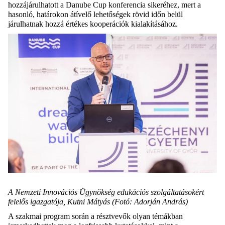
hozzájárulhatott a Danube Cup konferencia sikeréhez, mert a
hasonló, határokon átívelő lehetőségek rövid időn belül
járulhatnak hozzá értékes kooperációk kialakításához.
A Nemzeti Innovációs Ügynökség edukációs szolgáltatásokért
felelős igazgatója, Kutni Mátyás (Fotó: Adorján András)
A szakmai program során a résztvevők olyan témákban