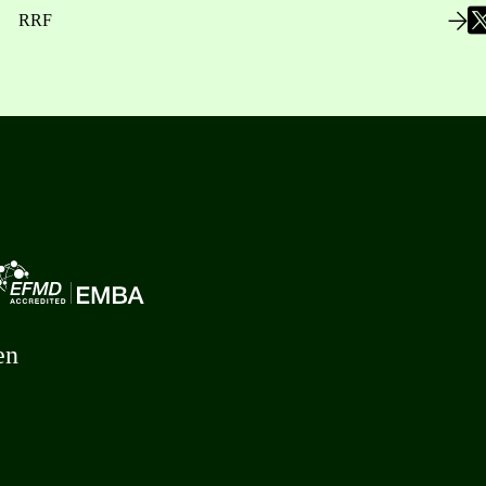
RRF
en