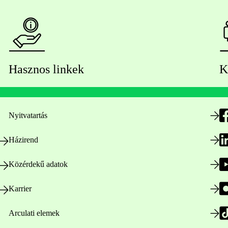
Hasznos linkek
K
Nyitvatartás
Házirend
Közérdekű adatok
Karrier
Arculati elemek