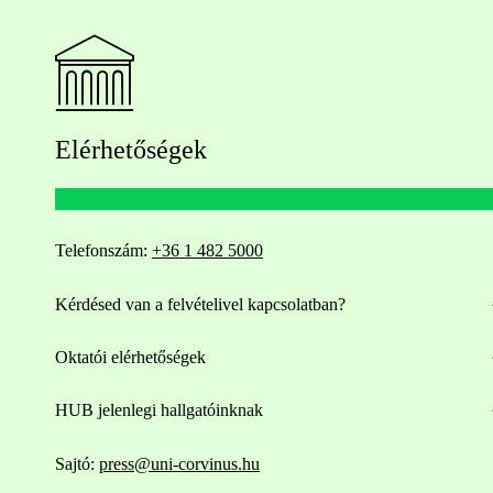
Elérhetőségek
Telefonszám:
+36 1 482 5000
Kérdésed van a felvételivel kapcsolatban?
Oktatói elérhetőségek
HUB jelenlegi hallgatóinknak
Sajtó:
press@uni-corvinus.hu