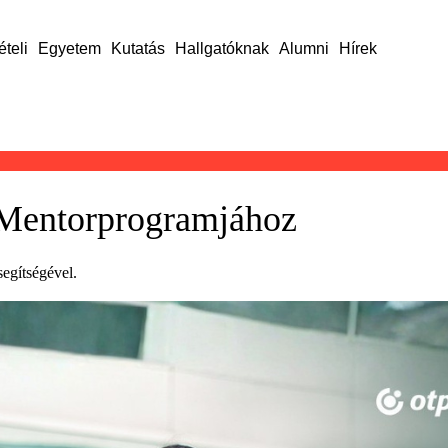
ételi
Egyetem
Kutatás
Hallgatóknak
Alumni
Hírek
 Mentorprogramjához
segítségével.