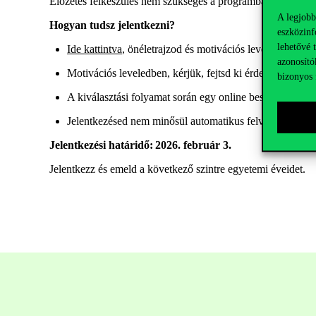
Előzetes felkészülés nem szükséges a programban való rész
A legjobb
Hogyan tudsz jelentkezni?
eszközinf
lehetővé 
Ide
kattintva
,
önéletrajzod és motivációs leveled feltölté
azonosító
Motivációs leveledben, kérjük, fejtsd ki érdeklődési kö
bizonyos 
A kiválasztási folyamat során egy online beszélgetésen i
Jelentkezésed nem minősül automatikus felvételnek.
Jelentkezési határidő:
2026. február 3.
Jelentkezz és emeld a következő szintre egyetemi éveidet.