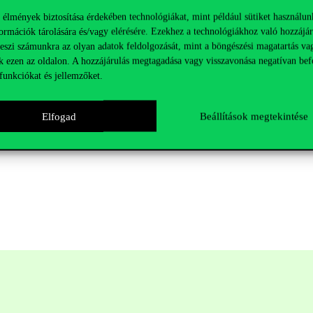
vételhez.
 élmények biztosítása érdekében technológiákat, mint például sütiket használun
ormációk tárolására és/vagy elérésére. Ezekhez a technológiákhoz való hozzájár
teszi számunkra az olyan adatok feldolgozását, mint a böngészési magatartás va
sével.
k ezen az oldalon. A hozzájárulás megtagadása vagy visszavonása negatívan bef
röd, a banknak mely területe/területei érdekelnének kiemelten.
funkciókat és jellemzőket.
s részt fogsz venni.
Elfogad
Beállítások megtekintése