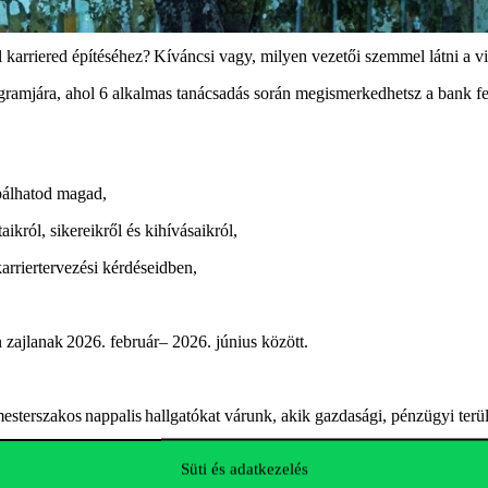
l karriered építéséhez?
K
íváncsi vagy, milyen vezetői szemmel látni a vi
gramj
á
ra, ahol 6 alkalmas tan
á
csad
á
s sor
á
n megismerkedhetsz a bank fe
óbálhatod magad,
król, sikereikről és kihívásaikról,
arriertervezési kérdéseidben,
n zajlanak
202
6
.
február
–
2026.
június
k
ö
z
ö
tt.
sterszakos nappalis hallgatókat várunk, akik gazdasági, pénzügyi terül
lnek megrendezésre.
Süti és adatkezelés