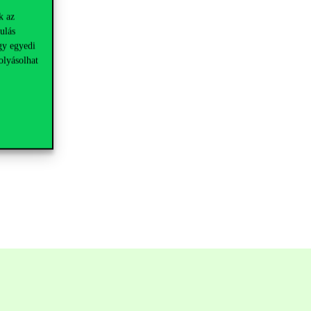
k az
ulás
gy egyedi
olyásolhat