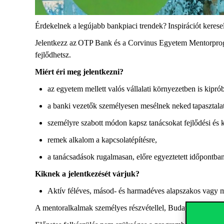
Érdekelnek a legújabb bankpiaci trendek?
Inspirációt kerese
Jelentkezz az
OTP Bank
é
s a Corvinus Egyetem Mentorpro
fejl
ő
dhetsz.
Miért éri meg jelentkezni?
az egyetem mellett valós vállalati környezetben is kipr
a banki vezetők személyesen mesélnek neked tapasztalatai
személyre szabott módon kapsz tanácsokat fejlődési és k
remek alkalom a kapcsolatépítésre,
a tanácsadások rugalmasan, előre egyeztetett időpontba
Kiknek a jelentkezését várjuk?
Aktív féléves, másod- és harmadéves alapszakos vagy me
A mentoralkalmak személyes részvétellel, Budapesten kerü