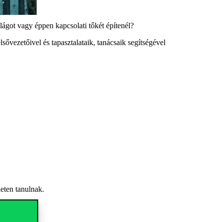
lágot
vagy éppen k
apcsolati tőkét építenél?
ls
ő
vezet
ő
ivel
é
s tapasztalataik, tan
á
csaik seg
í
ts
é
g
é
vel
eten tanulnak.